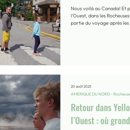
Nous voilà au Canada! Et p
l'Ouest, dans les Rocheuse
partie du voyage après les
a fallu un jour et demi de 
Canmore puis Banff, au nor
des "Rocky Mountains". On 
retrouvé les collines douces
cette route de solitude, le
isolées dans la lande. On a
20 août 2025
AMERIQUE DU NORD - Rocheus
Retour dans Yello
l’Ouest : où gron