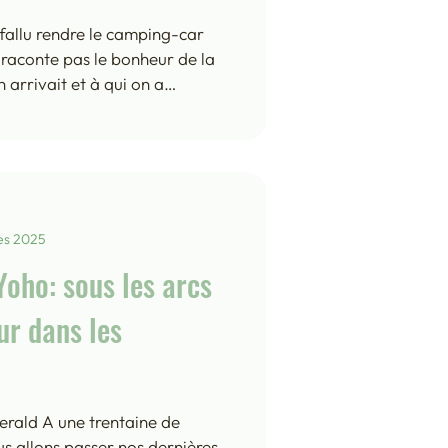
fallu rendre le camping-car
 raconte pas le bonheur de la
 arrivait et à qui on a
estes de provisions, et même
ars US la bombe, c’est
on leur a fait !!). On avait
re à passer dans Calgary avant
 très tôt pour Montreal, réveil
 météo est tou
es 2025
Yoho: sous les arcs
- Martinique 2019
our dans les
DU SUD EST - Bangkok 2023
rald A une trentaine de
s allons passer nos dernières