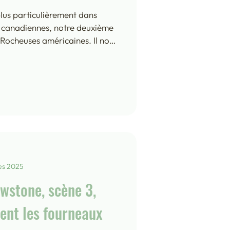
lus particulièrement dans
s canadiennes, notre deuxième
 Rocheuses américaines. Il nous
route pour remonter et gagner
d-est de Calgary, à l’entrée
a donc retraversé le Montana,
, les prairies à perte de vue,
s petites fermes des années 50
 é
es 2025
wstone, scène 3,
dent les fourneaux