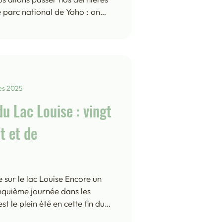
 parc national de Yoho : on
lombie Britannique, juste à
 devants de la scène
tant de merveilles. Notre
e, toujours géré par Parcs
de la pelouse verte, des petits
ut, des douches chaudes
es 2025
u Lac Louise : vingt
t et de
 sur le lac Louise Encore un
inquième journée dans les
t le plein été en cette fin du
aujourd'hui, le Lac Louise où