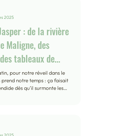
veil f
es 2025
asper : de la rivière
e Maligne, des
des tableaux de
tin, pour notre réveil dans le
 prend notre temps : ça faisait
endide dès qu’il surmonte les
etit déjeuner de reine pendant
utorise une vraie grasse
matin en pleine nature sont
dès lors que je peux, tel un
par le soleil. Vers onze heures
es 2025