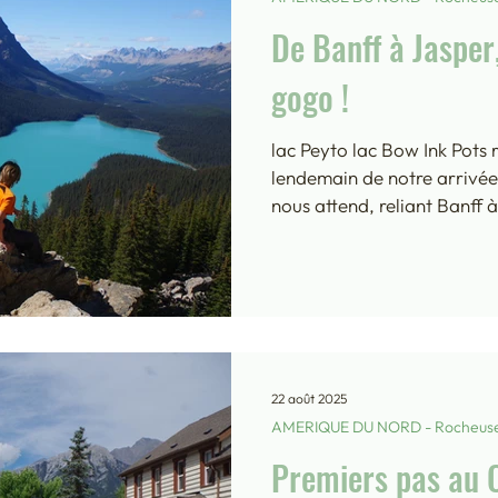
De Banff à Jasper
gogo !
lac Peyto lac Bow Ink Pots 
lendemain de notre arrivée,
nous attend, reliant Banff 
Rocheuses et cernée de glac
est ponctuée de merveilles 
des routes les plus « scéni
par la promenade de la Vall
Lake Louise dans le Parc Na
promenade des Glaciers qui
22 août 2025
AMERIQUE DU NORD - Rocheus
Premiers pas au 