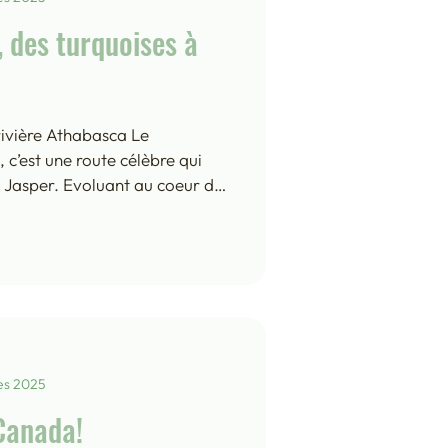
, des turquoises à
rivière Athabasca Le
 c’est une route célèbre qui
à Jasper. Evoluant au coeur des
iers sur 230 kilomètres elle
de la nature, qui en font une
ques » du monde! On attaque
ée de Bow, qui relie Banff à
tional de Banff, puis la
 court jusque J
es 2025
Canada!