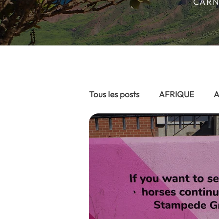
CARN
Tous les posts
AFRIQUE
A
ASIE DU SUD EST
EURO
AFRIQUE - Afrique du Sud 20
AFRIQUE- Namibie 2024