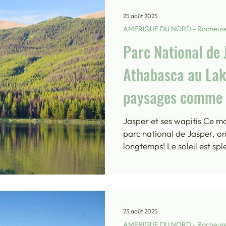
Sunwapta nous offrent un ré
25 août 2025
AMERIQUE DU NORD - Rocheus
Parc National de J
Athabasca au Lak
paysages comme 
maître...
Jasper et ses wapitis Ce ma
parc national de Jasper, on
longtemps! Le soleil est spl
sommets, et je me fais un p
que le reste de la tribu s’a
matinée. Ces régalades du 
mon plaisir le plus absolu, 
lézard, me faire réchauffer 
23 août 2025
nous mettons le cap sur
AMERIQUE DU NORD - Rocheus