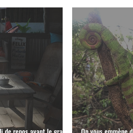
ps en suspens
l'aventure de notre
i de repos avant le grand
On vous emmène da