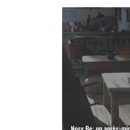
Ambotofatsy : le tem
Nosy Be: un après-mid