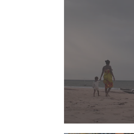
Au 3e jour: Berafia, d