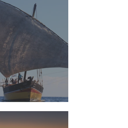
voile : "Z'enfants... Alefa!"