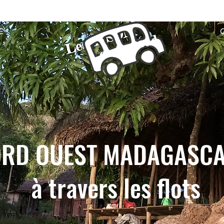
Les TISON
E
on the road
RD OUEST MADAGASCA
à travers les flots