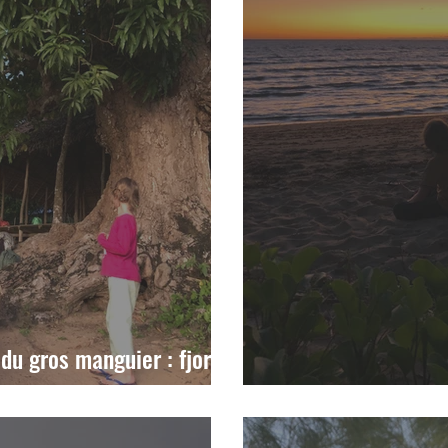
u gros manguier : fjord,
Vers Andrahibo, se