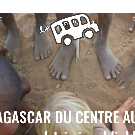
Les TISON
E
on the road
GASCAR DU CENTRE AU