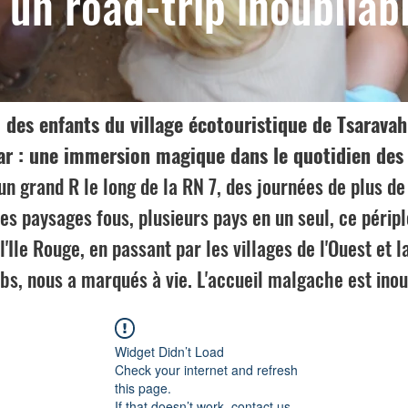
un road-trip inoubliab
u des enfants du village écotouristique de Tsaravah
r : une immersion magique dans le quotidien des
un grand R le long de la RN 7, des journées de plus de
es paysages fous, plusieurs pays en un seul, ce péripl
l'Ile Rouge, en passant par les villages de l'Ouest et l
s, nous a marqués à vie. L'accueil malgache est inou
Widget Didn’t Load
Check your internet and refresh
this page.
If that doesn’t work, contact us.