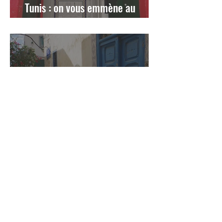
Tunis : on vous emmène au
hammam de la rue du Pacha !
Un week-end à Tunis : des chats,
des portes, et les lumières de la
Méditerranée
Les TISON