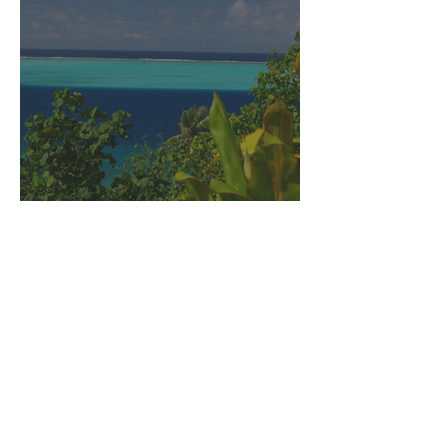
Huahine : un vrai coup de foudre
!
Les TISON
on the road