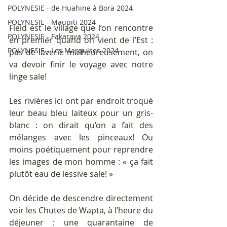
POLYNESIE - de Huahine à Bora 2024
POLYNESIE - Maupiti 2024
Field est le village que l’on rencontre 
POLYNESIE - Fakarava 2024
en premier quand on vient de l’Est : 
POLYNESIE - Les Marquises 2024
pas de laverie malheureusement, on 
va devoir finir le voyage avec notre 
linge sale!
Les rivières ici ont par endroit troqué 
leur beau bleu laiteux pour un gris-
blanc : on dirait qu’on a fait des 
mélanges avec les pinceaux! Ou 
moins poétiquement pour reprendre 
les images de mon homme : « ça fait 
plutôt eau de lessive sale! »
On décide de descendre directement 
voir les Chutes de Wapta, à l’heure du 
déjeuner : une quarantaine de 