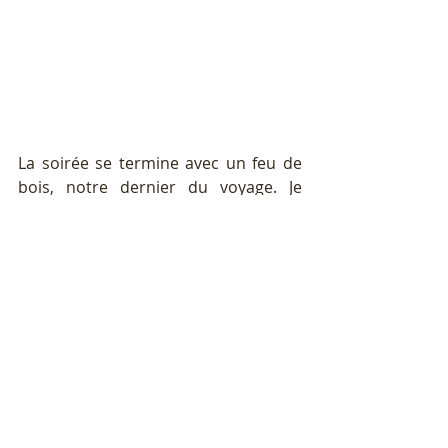
La soirée se termine avec un feu de 
bois, notre dernier du voyage. Je 
réitère mes papillotes de poulets, 
mais cette fois elles finiront cramées, 
quand la cuisine se joue à une 
douche près !!
Le lendemain, on met le réveil à 
sonner à 6 heures pour pouvoir 
assister au lever du jour sur le lac, 
une dernière fois. Personne 
quasiment sur place, le sentier est 