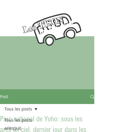
Les TISON
on the road
Post
Tous les posts
Parc national de Yoho: sous les
Tous les posts
arcs en ciel, dernier jour dans les
AFRIQUE