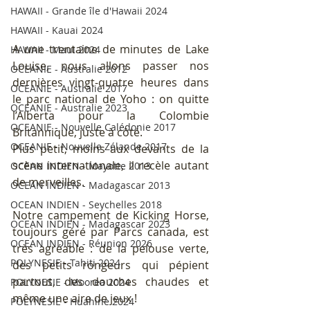
HAWAII - Grande île d'Hawaii 2024
HAWAII - Kauai 2024
A une trentaine de minutes de Lake 
HAWAII - Maui 2024
Louise, nous allons passer nos 
OCEANIE - Australie 2012
dernières vingt-quatre heures dans 
OCEANIE - Australie 2017
le parc national de Yoho : on quitte 
OCEANIE - Australie 2023
l’Alberta pour la Colombie 
OCEANIE - Nouvelle Calédonie 2017
Britannique, juste à côté.
OCEANIE - Nouvelle Zélande 2017
Plus petit, moins aux devants de la 
scène internationale, il recèle autant 
OCEAN INDIEN - Mayotte 2013
de merveilles.
OCEAN INDIEN - Madagascar 2013
OCEAN INDIEN - Seychelles 2018
Notre campement de Kicking Horse, 
OCEAN INDIEN - Madagascar 2023
toujours géré par Parcs canada, est 
OCEAN INDIEN - Réunion 2026
très agréable : de la pelouse verte, 
POLYNESIE - Tahiti 2024
des petits rongeurs qui pépient 
partout, des douches chaudes et 
POLYNESIE - Moorea 2024
même une aire de jeux !
POLYNESIE - Huahine 2024