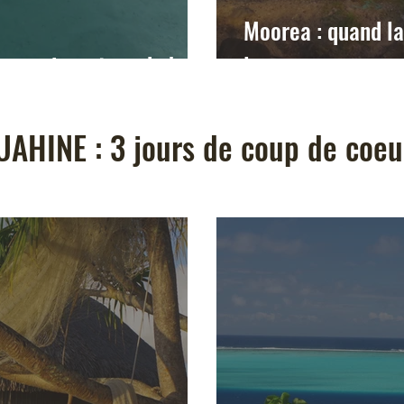
Moorea : quand l
 requins, et rando !
lagon...
AHINE : 3 jours de coup de coeur