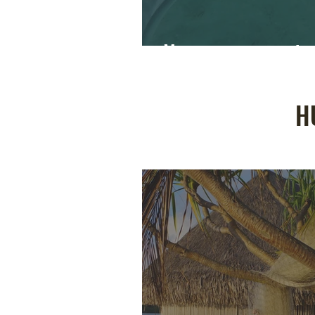
Moorea encore : raies,
HU