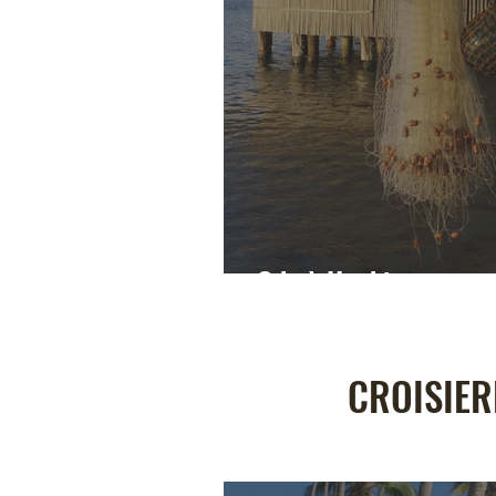
Ode à Huahine
CROISIERE