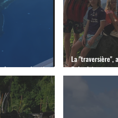
La "traversière", 
 : séquences émotions!
Polynésie