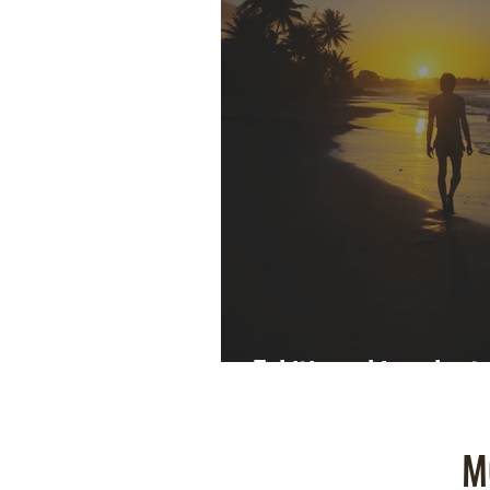
Tahiti : un bijou, brut
M