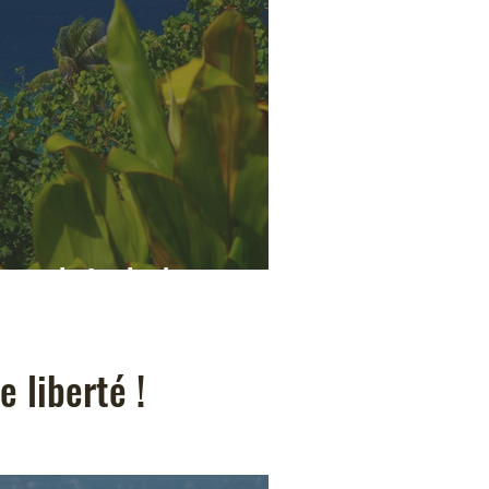
coup de foudre !
 liberté !