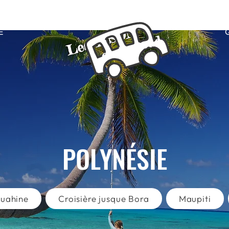
Les TISON
E
on the road
POLYNÉSIE
uahine
Croisière jusque Bora
Maupiti