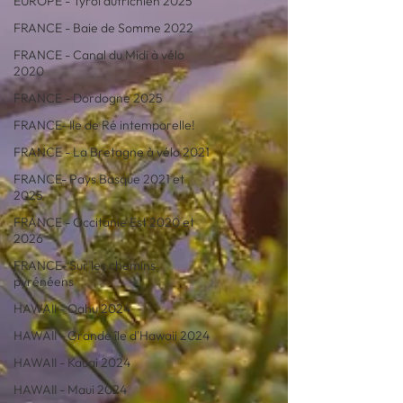
EUROPE - Tyrol autrichien 2025
FRANCE - Baie de Somme 2022
FRANCE - Canal du Midi à vélo
2020
FRANCE - Dordogne 2025
FRANCE- Ile de Ré intemporelle!
FRANCE - La Bretagne à vélo 2021
FRANCE- Pays Basque 2021 et
2025
FRANCE - Occitanie Est 2020 et
2026
FRANCE- Sur les chemins
pyrénéens
HAWAII - Oahu 2024
HAWAII - Grande île d'Hawaii 2024
HAWAII - Kauai 2024
HAWAII - Maui 2024