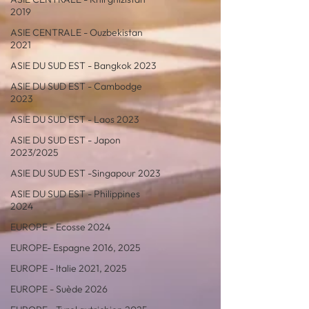
2019
ASIE CENTRALE - Ouzbekistan
2021
ASIE DU SUD EST - Bangkok 2023
ASIE DU SUD EST - Cambodge
2023
ASIE DU SUD EST - Laos 2023
ASIE DU SUD EST - Japon
2023/2025
ASIE DU SUD EST -Singapour 2023
ASIE DU SUD EST - Philippines
2024
EUROPE - Ecosse 2024
EUROPE- Espagne 2016, 2025
EUROPE - Italie 2021, 2025
EUROPE - Suède 2026