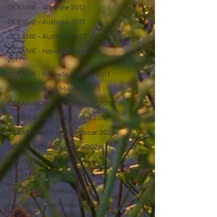
OCEANIE - Australie 2012
OCEANIE - Australie 2017
OCEANIE - Australie 2023
OCEANIE - Nouvelle Calédonie
2017
OCEANIE - Nouvelle Zélande 2017
OCEAN INDIEN - Mayotte 2013
OCEAN INDIEN - Madagascar 2013
OCEAN INDIEN - Seychelles 2018
OCEAN INDIEN - Madagascar 2023
OCEAN INDIEN - Réunion 2026
POLYNESIE - Tahiti 2024
POLYNESIE - Moorea 2024
POLYNESIE - Huahine 2024
POLYNESIE - de Huahine à Bora
2024