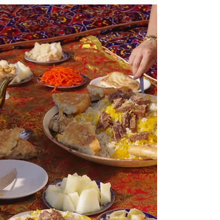
Boukhara : splendeurs et
douceur
Nous voilà arrivés à Boukhara, un rêve
aux parfums des mille et une nuits... Située
à 270 kilomètres à l'ouest de Samarcande,
elle était...