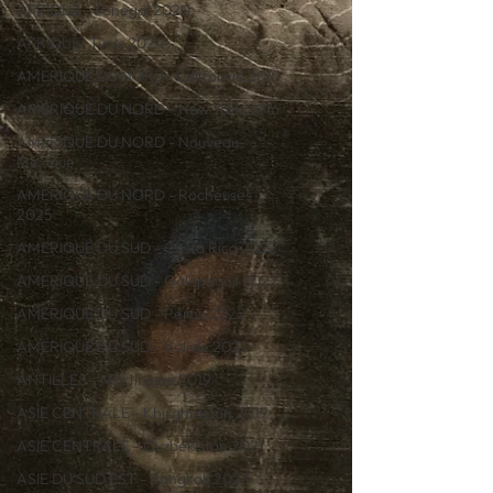
AFRIQUE - Sénégal 2020
AFRIQUE- Tunis 2024
AMERIQUE DU NORD- Californie 2019
AMERIQUE DU NORD - New York 2016
AMERIQUE DU NORD - Nouveau-
Mexique
AMERIQUE DU NORD - Rocheuses
2025
AMERIQUE DU SUD - Costa Rica 2022
AMERIQUE DU SUD - Galapagos 2022
AMERIQUE DU SUD - Pérou 2022
AMERIQUE DU SUD - Bolivie 2022
ANTILLES - Martinique 2019
ASIE CENTRALE - Khirghizistan 2019
ASIE CENTRALE - Ouzbekistan 2021
ASIE DU SUD EST - Bangkok 2023