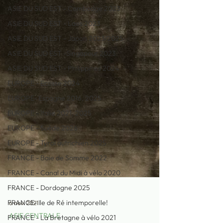
ASIE DU SUD EST - Cambodge 2023
ASIE DU SUD EST - Laos 2023
ASIE DU SUD EST - Japon 2023/2025
ASIE DU SUD EST -Singapour 2023
ASIE DU SUD EST - Philippines 2024
EUROPE - Ecosse 2024
EUROPE- Espagne 2016, 2025
EUROPE - Italie 2021, 2025
EUROPE - Suède 2026
EUROPE - Tyrol autrichien 2025
FRANCE - Baie de Somme 2022
FRANCE - Canal du Midi à vélo 2020
FRANCE - Dordogne 2025
FRANCE- Ile de Ré intemporelle!
FRANCE - La Bretagne à vélo 2021