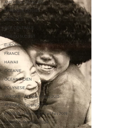
AMERIQUE DU NORD
AMERIQUE DU SUD
ANTILLES
ASIE CENTRALE
ASIE DU SUD EST
EUROPE
FRANCE
HAWAII
OCEANIE
OCEAN INDIEN
POLYNESIE
AFRIQUE - Afrique du Sud 2015
AFRIQUE - Egypte 2024
AFRIQUE - Maroc 2022 et Fès 2019
AFRIQUE- Namibie 2024