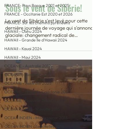
6 nov. 2021
FRANCE- Pays Basque 2021 et 2025
ASIE CENTRALE
FRANCE - Occitanie Est 2020 et 2026
Sous le vent de Sibérie!
FRANCE- Sur les chemins pyrénéens
HAWAII - Oahu 2024
Le vent de Sibérie s'est levé pour cette
HAWAII - Grande île d'Hawaii 2024
dernière journée de voyage qui s'annonce
glaciale: changement radical de
HAWAII - Kauai 2024
températures, on enfile...
HAWAII - Maui 2024
OCEANIE - Australie 2012
OCEANIE - Australie 2017
OCEANIE - Australie 2023
OCEANIE - Nouvelle Calédonie 2017
OCEANIE - Nouvelle Zélande 2017
OCEAN INDIEN - Mayotte 2013
OCEAN INDIEN - Madagascar 2013
OCEAN INDIEN - Seychelles 2018