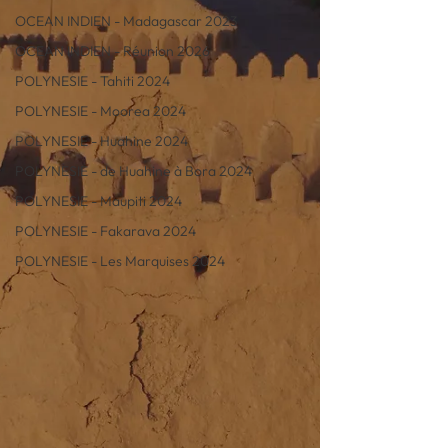
OCEAN INDIEN - Madagascar 2023
OCEAN INDIEN - Réunion 2026
POLYNESIE - Tahiti 2024
POLYNESIE - Moorea 2024
POLYNESIE - Huahine 2024
POLYNESIE - de Huahine à Bora 2024
POLYNESIE - Maupiti 2024
POLYNESIE - Fakarava 2024
POLYNESIE - Les Marquises 2024