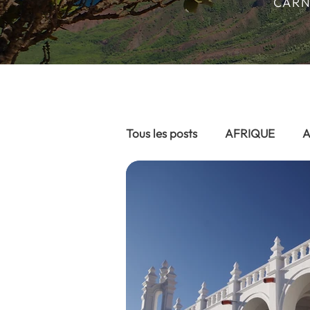
CARN
Tous les posts
AFRIQUE
A
ASIE DU SUD EST
EURO
AFRIQUE - Afrique du Sud 20
AFRIQUE- Namibie 2024