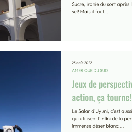
Sucre, ironie du sort après 
sel! Mais il faut...
nie 2019
AMERIQUE DU NORD - New York 2016
eau-Mexique
AMERIQUE DU NORD - Rocheuses 2025
23 août 2022
ica 2022
AMERIQUE DU SUD - Galapagos 2022
AMERIQUE DU SUD
Jeux de perspectiv
022
AMERIQUE DU SUD - Bolivie 2022
ANTILLES 
action, ça tourne!
Le Salar d'Uyuni, c'est aus
an 2019
ASIE CENTRALE - Ouzbekistan 2021
ASIE 
qui utilisent l'infini de la p
immense déser blanc:...