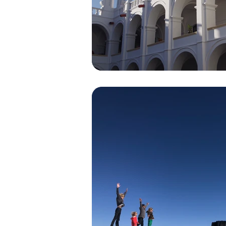
AMERIQUE DU NORD- Califor
AMERIQUE DU NORD - Nouv
AMERIQUE DU SUD - Costa R
AMERIQUE DU SUD - Pérou 2
ASIE CENTRALE - Khirghizist