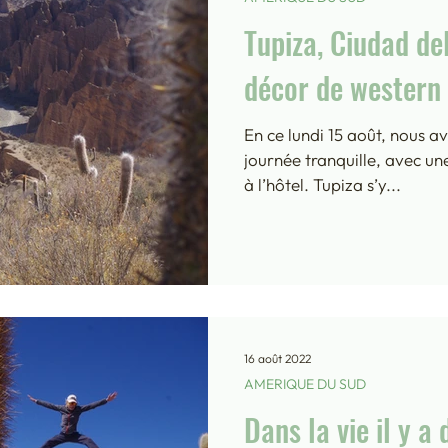
Tupiza, Ciudad de
décor de western
En ce lundi 15 août, nous a
journée tranquille, avec u
à l’hôtel. Tupiza s’y...
16 août 2022
AMERIQUE DU SUD
Dans la vie il y a 