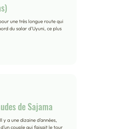
as)
our une très longue route qui
ord du salar d’Uyuni, ce plus
audes de Sajama
Il y a une dizaine d’années,
d’un couple qui faisait le tour