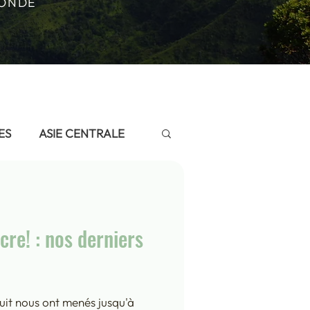
MONDE
ES
ASIE CENTRALE
NDIEN
POLYNESIE
ucre! : nos derniers
 et Fès 2019
uit nous ont menés jusqu'à