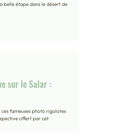
la belle étape dans le désert de
e sur le Salar :
- Martinique 2019
si ces fameuses photo rigolotes
DU SUD EST - Bangkok 2023
erspective offert par cet