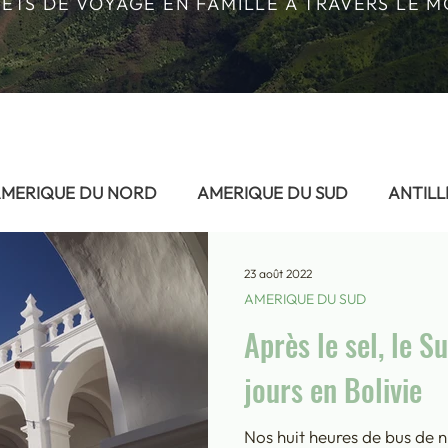
ETS DE VOYAGE EN FAMILLE À TRAVERS LE 
MERIQUE DU NORD
AMERIQUE DU SUD
ANTILL
PE
FRANCE
HAWAII
OCEANIE
OCEAN I
23 août 2022
AMERIQUE DU SUD
Après le sel, le S
15
AFRIQUE - Egypte 2024
AFRIQUE - Maroc 2022
jours en Bolivie
AFRIQUE - Sénégal 2020
AFRIQUE- Tunis 2024
Nos huit heures de bus de n