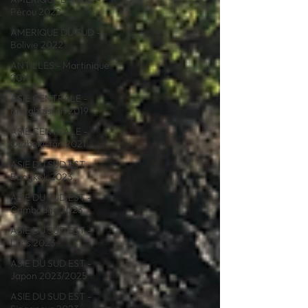
Pérou 2022
AMERIQUE DU SUD -
Bolivie 2022
ANTILLES - Martinique
2019
ASIE CENTRALE -
Khirghizistan 2019
ASIE CENTRALE -
Ouzbekistan 2021
ASIE DU SUD EST -
Bangkok 2023
ASIE DU SUD EST -
Cambodge 2023
ASIE DU SUD EST -
Laos 2023
ASIE DU SUD EST -
Japon 2023/2025
ASIE DU SUD EST -