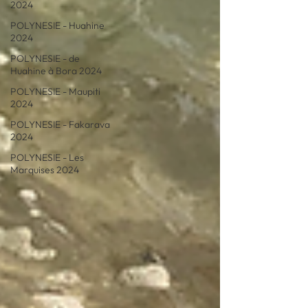
2024
POLYNESIE - Huahine
2024
POLYNESIE - de
Huahine à Bora 2024
POLYNESIE - Maupiti
2024
POLYNESIE - Fakarava
2024
POLYNESIE - Les
Marquises 2024