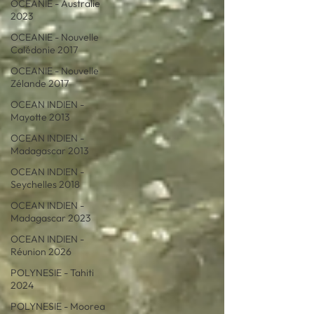
OCEANIE - Australie
2023
OCEANIE - Nouvelle
Calédonie 2017
OCEANIE - Nouvelle
Zélande 2017
OCEAN INDIEN -
Mayotte 2013
OCEAN INDIEN -
Madagascar 2013
OCEAN INDIEN -
Seychelles 2018
OCEAN INDIEN -
Madagascar 2023
OCEAN INDIEN -
Réunion 2026
POLYNESIE - Tahiti
2024
POLYNESIE - Moorea