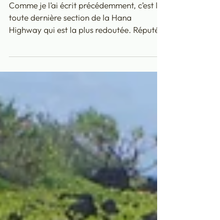
interdits pour gagner le
paradis...
Comme je l’ai écrit précédemment, c’est la
toute dernière section de la Hana
Highway qui est la plus redoutée. Réputée
pour être « interdite » par les sociétés de
location de voiture, et annoncée fermée
sur des panneaux clignotants bien en
amont en sortant du village de Hana,
cette tranche de route côtière avait attiré
ma curiosité. J'avais ainsi pu lire différents
blogs où leurs auteurs étaient très
rassurants : une route un peu délicate sur
10 kilomètres car elle monte en e