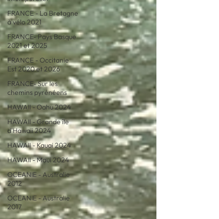
FRANCE - La Bretagne
à vélo 2021
FRANCE- Pays Basque
2021 et 2025
FRANCE - Occitanie
Est 2020 et 2026
FRANCE- Sur les
chemins pyrénéens
HAWAII - Oahu 2024
HAWAII - Grande île
d'Hawaii 2024
HAWAII - Kauai 2024
HAWAII - Maui 2024
OCEANIE - Australie
2012
OCEANIE - Australie
2017