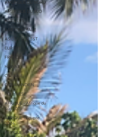
AMERIQUE DU NORD
AMERIQUE DU SUD
ANTILLES
ASIE CENTRALE
ASIE DU SUD EST
EUROPE
FRANCE
HAWAII
OCEANIE
OCEAN INDIEN
POLYNESIE
AFRIQUE - Afrique du
Sud 2015
AFRIQUE - Egypte
2024
AFRIQUE - Maroc