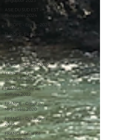
Singapour 2023
ASIE DU SUD EST -
Philippines 2024
EUROPE - Ecosse 2024
EUROPE- Espagne
2016, 2025
EUROPE - Italie 2021,
2025
EUROPE - Suède 2026
EUROPE - Tyrol
autrichien 2025
FRANCE - Baie de
Somme 2022
FRANCE - Canal du
Midi à vélo 2020
FRANCE - Dordogne
2025
FRANCE- Ile de Ré
intemporelle!