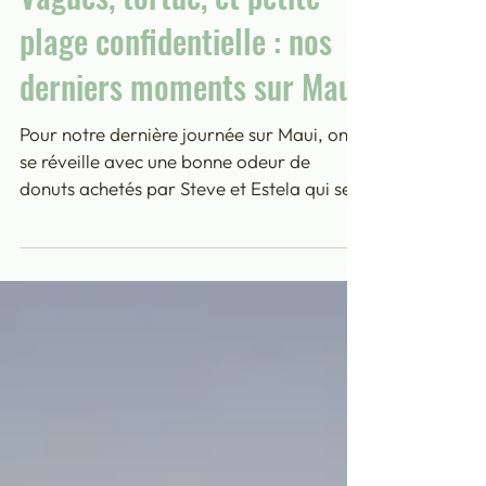
HAWAII
Vagues, tortue, et petite
plage confidentielle : nos
derniers moments sur Maui
Pour notre dernière journée sur Maui, on
se réveille avec une bonne odeur de
donuts achetés par Steve et Estela qui se
sont levés de bon matin ! Ils sont encore
tout chauds, fondants, c’est un délice, nos
hôtes ont vu grand: deux boites de 12
donuts trônent sur la table, les enfants en
ont encore la langue qui pend !! Estela
nous explique qu’ils ont connu cette
marque (Krispy Kreme) en Floride où elle
est très célèbre, et où des panneaux de