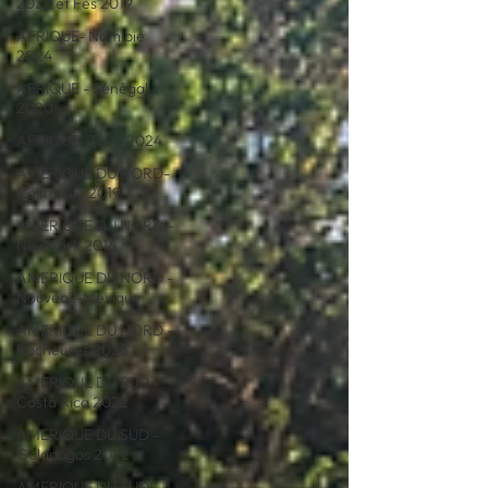
2022 et Fès 2019
AFRIQUE- Namibie
2024
AFRIQUE - Sénégal
2020
AFRIQUE- Tunis 2024
AMERIQUE DU NORD-
Californie 2019
AMERIQUE DU NORD -
New York 2016
AMERIQUE DU NORD -
Nouveau-Mexique
AMERIQUE DU NORD -
Rocheuses 2025
AMERIQUE DU SUD -
Costa Rica 2022
AMERIQUE DU SUD -
Galapagos 2022
AMERIQUE DU SUD -