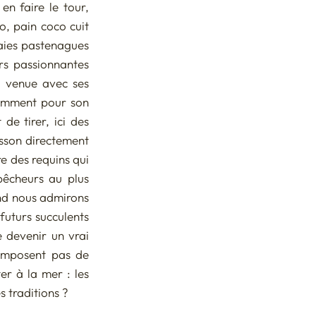
n faire le tour, 
, pain coco cuit 
aies pastenagues 
rs passionnantes 
 venue avec ses 
iemment pour son 
de tirer, ici des 
isson directement 
e des requins qui 
pêcheurs au plus 
nd nous admirons 
futurs succulents 
 devenir un vrai 
'imposent pas de 
r à la mer : les 
s traditions ?