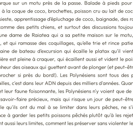
rque sur un motu près de la passe. Balade à pieds pour e
 à la coque de coco, brochettes, poisson cru au lait de coco
, sieste, apprentissage d’épluchage de coco, baignade, des r
omme des petits chiens, et surtout des discussions toujou
une dame de Raiatea qui a sa petite maison sur le motu,
, et qui ramasse des coquillages, qu’elle trie et rince pat
taine de bateau d’excursion qui écaille le platax qu’il vient 
ère est pleine à craquer, qui écaillent aussi et vident le po
nheur des oiseaux qui guettent avant de plonger (et peut-êtr
rocher si près du bord!). Les Polynésiens sont tous des 
illes, c'est dans leur ADN depuis des milliers d'années. Qua
et leur faune foisonnante, les Polynésiens n'y voient que de 
 savoir-faire précieux, mais qui risque un jour de peut-être
e qu'ils ont du mal à se limiter dans leurs pêches, ne s
e à garder les petits poissons pêchés plutôt qu'à les rejete
t aussi leurs limites, comment les préserver sans violenter le