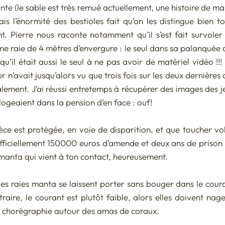
nte (le sable est très remué actuellement, une histoire de ma
ais l’énormité des bestioles fait qu’on les distingue bien 
nt. Pierre nous raconte notamment qu’il s’est fait survoler 
e raie de 4 mètres d’envergure : le seul dans sa palanquée d
qu’il était aussi le seul à ne pas avoir de matériel vidéo !!! I
 n’avait jusqu’alors vu que trois fois sur les deux dernières an
lement. J’ai réussi entretemps à récupérer des images des j
 logeaient dans la pension d’en face : ouf! 
ce est protégée, en voie de disparition, et que toucher vo
fficiellement 150000 euros d’amende et deux ans de prison ! 
ie manta qui vient à ton contact, heureusement.
, les raies manta se laissent porter sans bouger dans le cou
raire, le courant est plutôt faible, alors elles doivent nag
 chorégraphie autour des amas de coraux. 