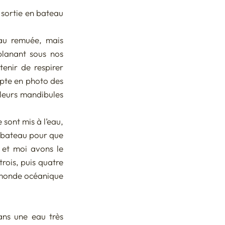
 sortie en bateau 
eau remuée, mais 
lanant sous nos 
enir de respirer 
pte en photo des 
 leurs mandibules 
sont mis à l’eau, 
 bateau pour que 
 et moi avons le 
rois, puis quatre 
 monde océanique 
ns une eau très 