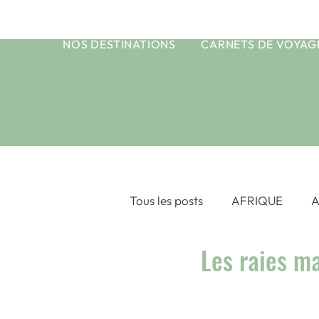
NOS DESTINATIONS
CARNETS DE VOYAG
Tous les posts
AFRIQUE
A
Les raies ma
ASIE CENTRALE
ASIE DU
OCEAN INDIEN
POLYNE