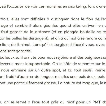
si l’occasion de voir ces monstres en snorkeling, lors d’une
trois, elles sont difficiles à distinguer dans le flou de l’
irage et semblent alors géantes quand elles arrivent en p
faut garder de la distance (et en plongée bouteille se ret
ar les bulles les dérangent), et on a du mal à se rendre com
tions de l’animal. Lorsqu’elles surgissent face à vous, avec
sons sont garantis!
ateaux sont arrivés pour nous rejoindre et des baigneurs se 
e devenue assez insupportable. On se hâte de remonter sur le
 nous emmène sur un autre spot, et là, tout seuls, Pierre
ont froid) d’admirer de longues minutes une, puis deux, puis t
 dont une particulièrement grosse. La nature est magique, le
a, on se remet à l’eau tout près du récif pour un PMT da