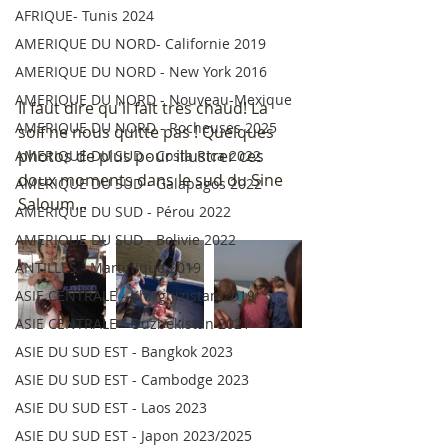
AFRIQUE- Tunis 2024
AMERIQUE DU NORD- Californie 2019
AMERIQUE DU NORD - New York 2016
AMERIQUE DU NORD - Nouveau-Mexique
Il faut dire qu'il fait très chaud! La 
AMERIQUE DU NORD - Rocheuses 2025
soif ne nous quitte pas ! Quelques 
photos de plus pour illustrer ces 
AMERIQUE DU SUD - Costa Rica 2022
doux moments dans le sud du Sine 
AMERIQUE DU SUD - Galapagos 2022
Saloum...
AMERIQUE DU SUD - Pérou 2022
AMERIQUE DU SUD - Bolivie 2022
ANTILLES - Martinique 2019
ASIE CENTRALE - Khirghizistan 2019
ASIE CENTRALE - Ouzbekistan 2021
ASIE DU SUD EST - Bangkok 2023
ASIE DU SUD EST - Cambodge 2023
ASIE DU SUD EST - Laos 2023
ASIE DU SUD EST - Japon 2023/2025