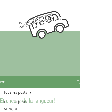
Les TISON
on the road
Post
Tous les posts
Et encore de la langueur!
Tous les posts
AFRIQUE