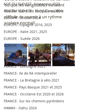
ASIE DU SUD EST -Singapour 2023
ou que les kangourous venaient 
fouiller dans les sacs! Ca va être 
ASIE DU SUD EST - Philippines 2024
difficile de revenir à un rythme 
EUROPE - Ecosse 2024
scolaire normal! 
EUROPE- Espagne 2016, 2025
EUROPE - Italie 2021, 2025
EUROPE - Suède 2026
EUROPE - Tyrol autrichien 2025
FRANCE - Baie de Somme 2022
FRANCE - Canal du Midi à vélo 2020
FRANCE - Dordogne 2025
FRANCE- Ile de Ré intemporelle!
FRANCE - La Bretagne à vélo 2021
FRANCE- Pays Basque 2021 et 2025
FRANCE - Occitanie Est 2020 et 2026
FRANCE- Sur les chemins pyrénéens
HAWAII - Oahu 2024