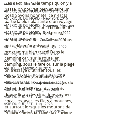
 Les devoirs... vu le temps qu'on y a 
AFRIQUE- Tunis 2024
passé, on pouvait bien en faire un 
AMERIQUE DU NORD- Californie 2019
post! Soyons honnête, ce n'est la 
AMERIQUE DU NORD - New York 2016
partie la plus plaisante d'un voyage 
AMERIQUE DU NORD - Nouveau-Mexique
aussi soutenu où l'on a finalement 
AMERIQUE DU NORD - Rocheuses 2025
très peu de moments "off".  Mais 
heureusement les maîtresses nous 
AMERIQUE DU SUD - Costa Rica 2022
ont aidé en fournissant un 
AMERIQUE DU SUD - Galapagos 2022
programme bien tracé! Dans le 
AMERIQUE DU SUD - Pérou 2022
camping car, sur la route, en 
AMERIQUE DU SUD - Bolivie 2022
camping, sous le faré ou sur la plage, 
ANTILLES - Martinique 2019
on a essayé d'utiliser tous les 
ASIE CENTRALE - Khirghizistan 2019
instants qui s'y prêtaient pour 
avancer dans les apprentissages du 
ASIE CENTRALE - Ouzbekistan 2021
CE1 et du CM2! Ce qui a parfois 
ASIE DU SUD EST - Bangkok 2023
donné lieu à des situations un peu 
ASIE DU SUD EST - Cambodge 2023
cocasses, avec les filets à mouches, 
ASIE DU SUD EST - Laos 2023
et surtout lorsque les moutons de 
ASIE DU SUD EST - Japon 2023/2025
Bullara Station faisaient les curieux 