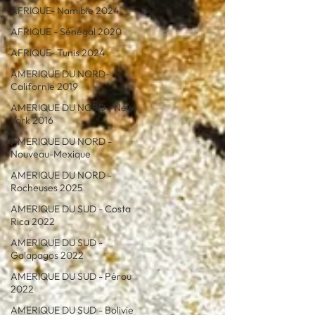
AFRIQUE- Namibie 2024
AFRIQUE - Sénégal 2020
AFRIQUE- Tunis 2024
AMERIQUE DU NORD-
Californie 2019
AMERIQUE DU NORD - New
York 2016
AMERIQUE DU NORD -
Nouveau-Mexique
AMERIQUE DU NORD -
Rocheuses 2025
AMERIQUE DU SUD - Costa
Rica 2022
AMERIQUE DU SUD -
Galapagos 2022
AMERIQUE DU SUD - Pérou
2022
AMERIQUE DU SUD - Bolivie