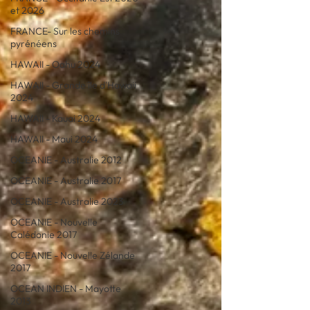
et 2026
FRANCE- Sur les chemins
pyrénéens
HAWAII - Oahu 2024
HAWAII - Grande île d'Hawaii
2024
HAWAII - Kauai 2024
HAWAII - Maui 2024
OCEANIE - Australie 2012
OCEANIE - Australie 2017
OCEANIE - Australie 2023
OCEANIE - Nouvelle
Calédonie 2017
OCEANIE - Nouvelle Zélande
2017
OCEAN INDIEN - Mayotte
2013