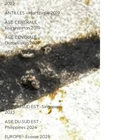
2022
ANTILLES - Martinique 2019
ASIE CENTRALE -
Khirghizistan 2019
ASIE CENTRALE -
Ouzbekistan 2021
ASIE DU SUD EST - Bangkok
2023
ASIE DU SUD EST -
Cambodge 2023
ASIE DU SUD EST - Laos 2023
ASIE DU SUD EST - Japon
2023/2025
ASIE DU SUD EST -Singapour
2023
ASIE DU SUD EST -
Philippines 2024
EUROPE - Ecosse 2024