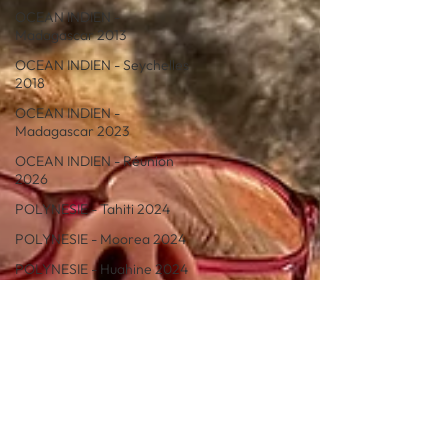
OCEAN INDIEN -
Madagascar 2013
OCEAN INDIEN - Seychelles
2018
OCEAN INDIEN -
Madagascar 2023
OCEAN INDIEN - Réunion
2026
POLYNESIE - Tahiti 2024
POLYNESIE - Moorea 2024
POLYNESIE - Huahine 2024
POLYNESIE - de Huahine à
Bora 2024
POLYNESIE - Maupiti 2024
POLYNESIE - Fakarava 2024
POLYNESIE - Les Marquises
2024