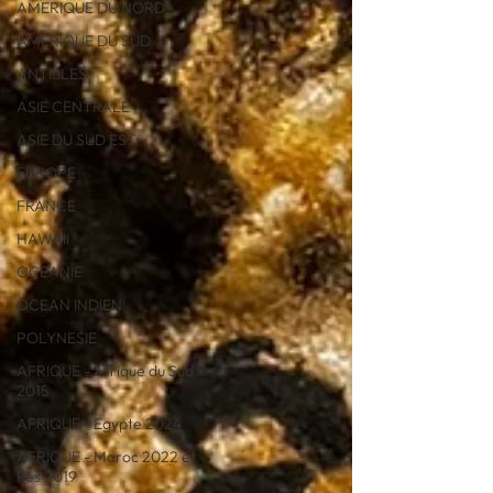
AMERIQUE DU NORD
AMERIQUE DU SUD
ANTILLES
ASIE CENTRALE
ASIE DU SUD EST
EUROPE
FRANCE
HAWAII
OCEANIE
OCEAN INDIEN
POLYNESIE
AFRIQUE - Afrique du Sud
2015
AFRIQUE - Egypte 2024
AFRIQUE - Maroc 2022 et
Fès 2019