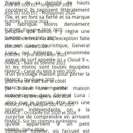
frappé de sa densité de hauts 
ASIE DU SUD EST -Singapour 2023
cocotiers! Ils tapissent littéralement 
ASIE DU SUD EST - Philippines 2024
l’île, et en font sa fierté et sa marque 
EUROPE - Ecosse 2024
de fabrique. Moins densément 
EUROPE- Espagne 2016, 2025
peuplée que Bohol, il y règne une 
ambiance très rurale, exception faite 
EUROPE - Italie 2021, 2025
de son coeur touristique, General 
EUROPE - Suède 2026
Luna, qui héberge la renommée 
EUROPE - Tyrol autrichien 2025
vague de surf appelée ici « Cloud 9 ». 
FRANCE - Baie de Somme 2022
Ici les motos sont toutes équipées 
FRANCE - Canal du Midi à vélo 2020
d’un bricolage maison pour porter la 
FRANCE - Dordogne 2025
planche de surf sur le côté!
J’ai trouvé une petite maison 
FRANCE- Ile de Ré intemporelle!
indonésienne dans Général Luna : 
FRANCE - La Bretagne à vélo 2021
alors que je pensais être dans une 
FRANCE- Pays Basque 2021 et 2025
location indépendante, on a la 
FRANCE - Occitanie Est 2020 et 2026
surprise de comprendre en arrivant 
FRANCE- Sur les chemins pyrénéens
qu’elle appartient à un petit 
HAWAII - Oahu 2024
complexe hôtelier, où l’accueil est 