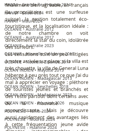
finalement bien agréable, en français 
HAWAII - Grande île d'Hawaii 2024
(la propriétaire est une surfeuse 
HAWAII - Kauai 2024
suisse), la gestion totalement éco-
HAWAII - Maui 2024
touristique, et la localisation idéale : 
OCEANIE - Australie 2012
de notre chambre on voit 
OCEANIE - Australie 2017
directement la star du coin, idolâtrée 
OCEANIE - Australie 2023
des surfeurs.
Les sensations sont un peu mitigées 
OCEANIE - Nouvelle Calédonie 2017
à notre arrivée sur place; si la villa est 
OCEANIE - Nouvelle Zélande 2017
très chouette, la ville de General Luna 
OCEAN INDIEN - Mayotte 2013
héberge à peu près tout ce que j’ai du 
OCEAN INDIEN - Madagascar 2013
mal à apprécier en voyage : pléthore 
OCEAN INDIEN - Seychelles 2018
de touristes jeunes et branchés et 
OCEAN INDIEN - Madagascar 2023
des resto partout dont certains avec 
de la mauvaise musique 
OCEAN INDIEN - Réunion 2026
assourdissante… Mais je découvre 
POLYNESIE - Tahiti 2024
aussi rapidement des avantages liés 
POLYNESIE - Moorea 2024
à cette fréquentation jeune avide 
POLYNESIE - Huahine 2024