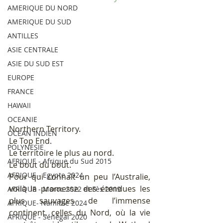
AMERIQUE DU NORD
AMERIQUE DU SUD
ANTILLES
ASIE CENTRALE
ASIE DU SUD EST
EUROPE
FRANCE
HAWAII
OCEANIE
Northern Territory. 
OCEAN INDIEN
Le Top End. 
POLYNESIE
Le territoire le plus au nord. 
AFRIQUE - Afrique du Sud 2015
Le bout du bout. 
AFRIQUE - Egypte 2024
Pour qui connaît un peu l’Australie, 
voilà la promesse des étendues les 
AFRIQUE - Maroc 2022 et Fès 2019
plus sauvages de l’immense 
AFRIQUE- Namibie 2024
continent, celles du Nord, où la vie 
AFRIQUE - Sénégal 2020