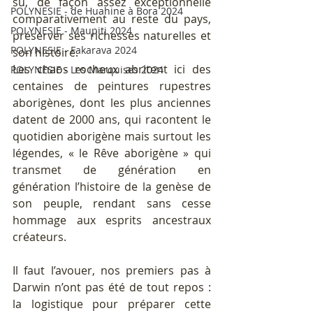
su, de façon assez exceptionnelle 
POLYNESIE - de Huahine à Bora 2024
comparativement au reste du pays, 
POLYNESIE - Maupiti 2024
préserver ses richesses naturelles et 
POLYNESIE - Fakarava 2024
son histoire. 
Les chaos rocheux abritent ici des 
POLYNESIE - Les Marquises 2024
centaines de peintures rupestres 
aborigènes, dont les plus anciennes 
datent de 2000 ans, qui racontent le 
quotidien aborigène mais surtout les 
légendes, « le Rêve aborigène » qui 
transmet de génération en 
génération l’histoire de la genèse de 
son peuple, rendant sans cesse 
hommage aux esprits ancestraux 
créateurs.
Il faut l’avouer, nos premiers pas à 
Darwin n’ont pas été de tout repos : 
la logistique pour préparer cette 