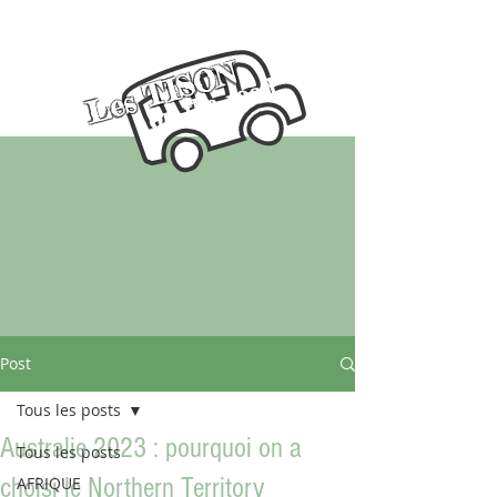
Les TISON
on the road
Post
Tous les posts
Australie 2023 : pourquoi on a
Tous les posts
choisi le Northern Territory
AFRIQUE