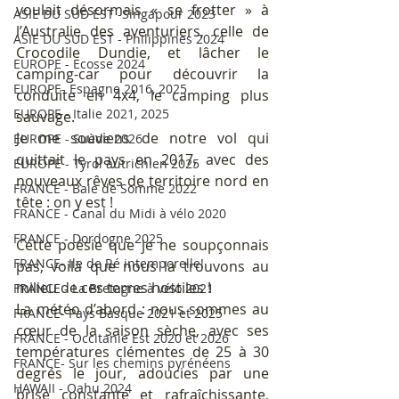
voulait désormais « se frotter » à 
ASIE DU SUD EST -Singapour 2023
l’Australie des aventuriers, celle de 
ASIE DU SUD EST - Philippines 2024
Crocodile Dundie, et lâcher le 
EUROPE - Ecosse 2024
camping-car pour découvrir la 
EUROPE- Espagne 2016, 2025
conduite en 4x4, le camping plus 
EUROPE - Italie 2021, 2025
sauvage. 
Je me souviens de notre vol qui 
EUROPE - Suède 2026
quittait le pays en 2017, avec des 
EUROPE - Tyrol autrichien 2025
nouveaux rêves de territoire nord en 
FRANCE - Baie de Somme 2022
tête : on y est !
FRANCE - Canal du Midi à vélo 2020
FRANCE - Dordogne 2025
Cette poésie que je ne soupçonnais 
FRANCE- Ile de Ré intemporelle!
pas, voilà que nous la trouvons au 
milieu de ces terres hostiles ! 
FRANCE - La Bretagne à vélo 2021
La météo d’abord : nous sommes au 
FRANCE- Pays Basque 2021 et 2025
cœur de la saison sèche, avec ses 
FRANCE - Occitanie Est 2020 et 2026
températures clémentes de 25 à 30 
FRANCE- Sur les chemins pyrénéens
degrés le jour, adoucies par une 
HAWAII - Oahu 2024
brise constante et rafraîchissante, 