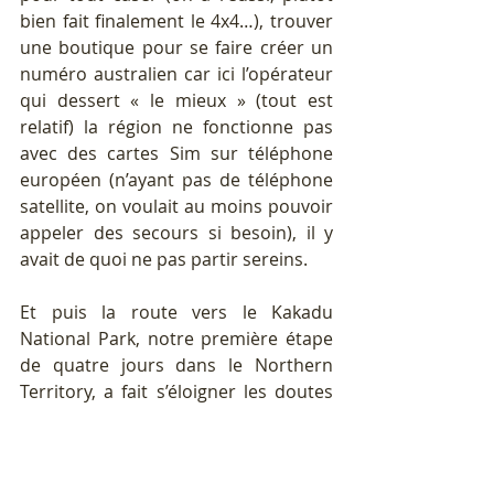
bien fait finalement le 4x4…), trouver 
une boutique pour se faire créer un 
numéro australien car ici l’opérateur 
qui dessert « le mieux » (tout est 
relatif) la région ne fonctionne pas 
avec des cartes Sim sur téléphone 
européen (n’ayant pas de téléphone 
satellite, on voulait au moins pouvoir 
appeler des secours si besoin), il y 
avait de quoi ne pas partir sereins. 
Et puis la route vers le Kakadu 
National Park, notre première étape 
de quatre jours dans le Northern 
Territory, a fait s’éloigner les doutes 
et les angoisses : l’Australie était là, 
ses paysages immenses, ses routes 
où l’on est seuls au monde, ses 