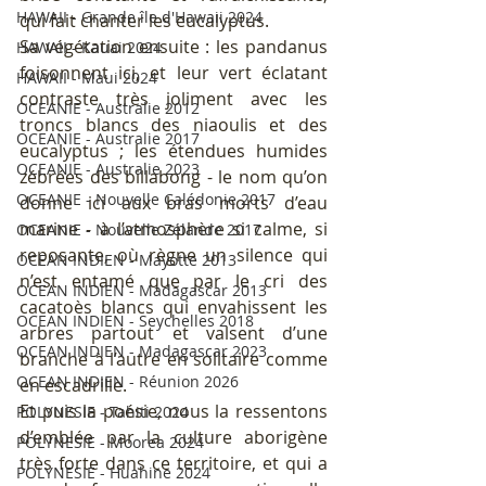
HAWAII - Grande île d'Hawaii 2024
qui fait chanter les eucalyptus. 
Sa végétation ensuite : les pandanus 
HAWAII - Kauai 2024
foisonnent ici, et leur vert éclatant 
HAWAII - Maui 2024
contraste très joliment avec les 
OCEANIE - Australie 2012
troncs blancs des niaoulis et des 
OCEANIE - Australie 2017
eucalyptus ; les étendues humides 
OCEANIE - Australie 2023
zébrées des billabong - le nom qu’on 
OCEANIE - Nouvelle Calédonie 2017
donne ici aux bras morts d’eau 
marine - à l’atmosphère si calme, si 
OCEANIE - Nouvelle Zélande 2017
reposante, où règne un silence qui 
OCEAN INDIEN - Mayotte 2013
n’est entamé que par le cri des 
OCEAN INDIEN - Madagascar 2013
cacatoès blancs qui envahissent les 
OCEAN INDIEN - Seychelles 2018
arbres partout et valsent d’une 
OCEAN INDIEN - Madagascar 2023
branche à l’autre en solitaire comme 
OCEAN INDIEN - Réunion 2026
en escadrille.
Et puis la poésie, nous la ressentons 
POLYNESIE - Tahiti 2024
d’emblée par la culture aborigène 
POLYNESIE - Moorea 2024
très forte dans ce territoire, et qui a 
POLYNESIE - Huahine 2024