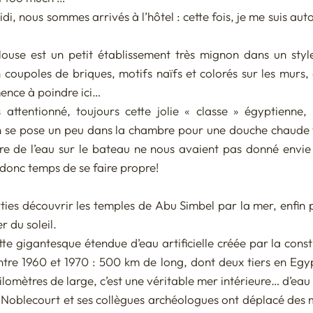
i, nous sommes arrivés à l’hôtel : cette fois, je me suis auto
se est un petit établissement très mignon dans un style 
coupoles de briques, motifs naïfs et colorés sur les murs, c
ence à poindre ici…
 attentionné, toujours cette jolie « classe » égyptienne,
n se pose un peu dans la chambre pour une douche chaude t
re de l’eau sur le bateau ne nous avaient pas donné envie 
t donc temps de se faire propre!
ies découvrir les temples de Abu Simbel par la mer, enfin p
r du soleil.
ette gigantesque étendue d’eau artificielle créée par la cons
tre 1960 et 1970 : 500 km de long, dont deux tiers en Egypt
lomètres de large, c’est une véritable mer intérieure… d’eau
Noblecourt et ses collègues archéologues ont déplacé des m