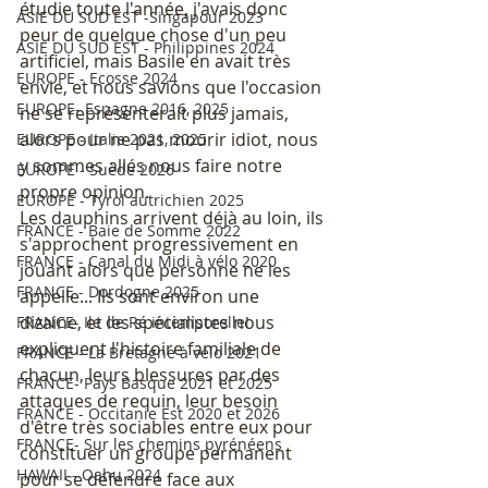
étudie toute l'année, j'avais donc 
ASIE DU SUD EST -Singapour 2023
peur de quelque chose d'un peu 
ASIE DU SUD EST - Philippines 2024
artificiel, mais Basile en avait très 
EUROPE - Ecosse 2024
envie, et nous savions que l'occasion 
EUROPE- Espagne 2016, 2025
ne se représenterait plus jamais, 
alors pour ne pas mourir idiot, nous 
EUROPE - Italie 2021, 2025
y sommes allés nous faire notre 
EUROPE - Suède 2026
propre opinion. 
EUROPE - Tyrol autrichien 2025
Les dauphins arrivent déjà au loin, ils 
FRANCE - Baie de Somme 2022
s'approchent progressivement en 
FRANCE - Canal du Midi à vélo 2020
jouant alors que personne ne les 
FRANCE - Dordogne 2025
appelle... Ils sont environ une 
dizaine, et les spécialistes nous 
FRANCE- Ile de Ré intemporelle!
expliquent l'histoire familiale de 
FRANCE - La Bretagne à vélo 2021
chacun, leurs blessures par des 
FRANCE- Pays Basque 2021 et 2025
attaques de requin, leur besoin 
FRANCE - Occitanie Est 2020 et 2026
d'être très sociables entre eux pour 
FRANCE- Sur les chemins pyrénéens
constituer un groupe permanent 
HAWAII - Oahu 2024
pour se défendre face aux 