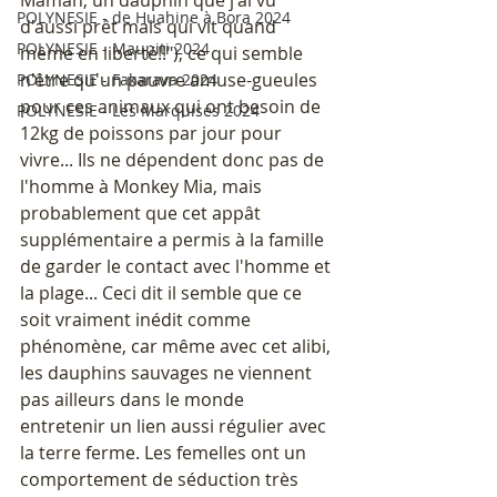
Maman, un dauphin que j'ai vu 
POLYNESIE - de Huahine à Bora 2024
d'aussi prêt mais qui vit quand 
POLYNESIE - Maupiti 2024
même en liberté!!"), ce qui semble 
n'être qu'un pauvre amuse-gueules 
POLYNESIE - Fakarava 2024
pour ces animaux qui ont besoin de 
POLYNESIE - Les Marquises 2024
12kg de poissons par jour pour 
vivre... Ils ne dépendent donc pas de 
l'homme à Monkey Mia, mais 
probablement que cet appât 
supplémentaire a permis à la famille 
de garder le contact avec l'homme et 
la plage... Ceci dit il semble que ce 
soit vraiment inédit comme 
phénomène, car même avec cet alibi, 
les dauphins sauvages ne viennent 
pas ailleurs dans le monde 
entretenir un lien aussi régulier avec 
la terre ferme. Les femelles ont un 
comportement de séduction très 