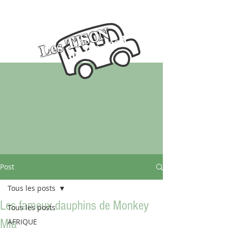
Les TISON
on the road
Post
Tous les posts
Les fameux dauphins de Monkey
Tous les posts
Mia
AFRIQUE