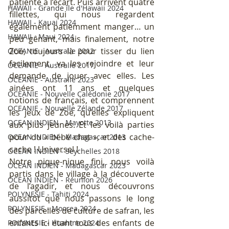
patiente à l’écart. Puis arrivent quatre 
HAWAII - Grande île d'Hawaii 2024
fillettes, qui nous regardent 
HAWAII - Kauai 2024
également patiemment manger… un 
HAWAII - Maui 2024
peu gênant, mais finalement, notre 
Zoé, toujours là pour tisser du lien 
OCEANIE - Australie 2012
facilement, va les rejoindre et leur 
OCEANIE - Australie 2017
demande de jouer avec elles. Les 
OCEANIE - Australie 2023
ainées ont 11 ans et quelques 
OCEANIE - Nouvelle Calédonie 2017
notions de français, et comprennent 
OCEANIE - Nouvelle Zélande 2017
les jeux de Zoé, qu’elles expliquent 
OCEAN INDIEN - Mayotte 2013
aux plus jeunes. Et les voilà parties 
pour du « bébé chat », et des cache-
OCEAN INDIEN - Madagascar 2013
cache ! Universel ! 
OCEAN INDIEN - Seychelles 2018
Notre pique-nique fini, nous voilà 
OCEAN INDIEN - Madagascar 2023
partis dans le village à la découverte 
OCEAN INDIEN - Réunion 2026
de l’agadir, et nous découvrons 
POLYNESIE - Tahiti 2024
aussitôt que nous passons le long 
POLYNESIE - Moorea 2024
des parcelles de culture de safran, les 
enfants ici étant tous des enfants de 
POLYNESIE - Huahine 2024