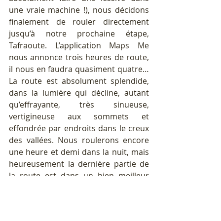
une vraie machine !), nous décidons 
finalement de rouler directement 
jusqu’à notre prochaine étape, 
Tafraoute. L’application Maps Me 
nous annonce trois heures de route, 
il nous en faudra quasiment quatre… 
La route est absolument splendide, 
dans la lumière qui décline, autant 
qu’effrayante, très sinueuse, 
vertigineuse aux sommets et 
effondrée par endroits dans le creux 
des vallées. Nous roulerons encore 
une heure et demi dans la nuit, mais 
heureusement la dernière partie de 
la route est dans un bien meilleur 
état, toujours étroite mais nous ne 
croisons que de rares véhicules dans 
l’autre sens. Nous arrivons à près de 