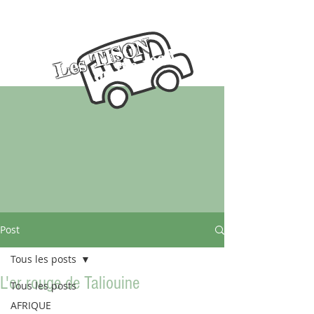
Les TISON
on the road
Post
Tous les posts
L'or rouge de Taliouine
Tous les posts
AFRIQUE