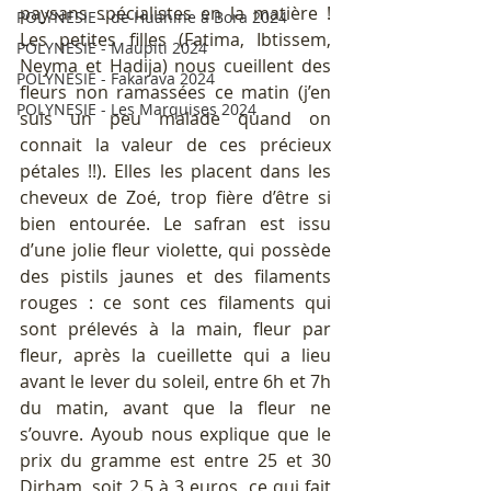
paysans spécialistes en la matière ! 
POLYNESIE - de Huahine à Bora 2024
Les petites filles (Fatima, Ibtissem, 
POLYNESIE - Maupiti 2024
Neyma et Hadija) nous cueillent des 
POLYNESIE - Fakarava 2024
fleurs non ramassées ce matin (j’en 
POLYNESIE - Les Marquises 2024
suis un peu malade quand on 
connait la valeur de ces précieux 
pétales !!). Elles les placent dans les 
cheveux de Zoé, trop fière d’être si 
bien entourée. Le safran est issu 
d’une jolie fleur violette, qui possède 
des pistils jaunes et des filaments 
rouges : ce sont ces filaments qui 
sont prélevés à la main, fleur par 
fleur, après la cueillette qui a lieu 
avant le lever du soleil, entre 6h et 7h 
du matin, avant que la fleur ne 
s’ouvre. Ayoub nous explique que le 
prix du gramme est entre 25 et 30 
Dirham, soit 2.5 à 3 euros, ce qui fait 