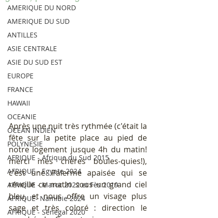
AMERIQUE DU NORD
AMERIQUE DU SUD
ANTILLES
ASIE CENTRALE
ASIE DU SUD EST
EUROPE
FRANCE
HAWAII
OCEANIE
Après une nuit très rythmée (c'était la 
OCEAN INDIEN
fête sur la petite place au pied de 
POLYNESIE
notre logement jusque 4h du matin! 
AFRIQUE - Afrique du Sud 2015
merci mes chères boules-quies!), 
AFRIQUE - Egypte 2024
c'est une Palerme apaisée qui se 
réveille ce matin sous un grand ciel 
AFRIQUE - Maroc 2022 et Fès 2019
bleu, et nous offre un visage plus 
AFRIQUE- Namibie 2024
sage et très coloré : direction le 
AFRIQUE - Sénégal 2020