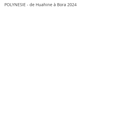
POLYNESIE - de Huahine à Bora 2024
POLYNESIE - Maupiti 2024
POLYNESIE - Fakarava 2024
POLYNESIE - Les Marquises 2024
EUROPE - Italie 2021, 2025
EUROPE
Commentaires