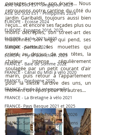
passages secrets, son écurie... Nous 
ASIE DU SUD EST -Singapour 2023
retrouvons notre cantine du côté du 
ASIE DU SUD EST - Philippines 2024
jardin Garibaldi, toujours aussi bien 
EUROPE - Ecosse 2024
reçus... et encore ses façades plus ou 
EUROPE- Espagne 2016, 2025
moins décrépies, son street-art des 
EUROPE - Italie 2021, 2025
madonnes, son linge qui pend, ses 
Vespa partout, les mouettes qui 
EUROPE - Suède 2026
crient au dessus de nos têtes, la 
EUROPE - Tyrol autrichien 2025
chaleur intense régulièrement 
FRANCE - Baie de Somme 2022
soulagée par un petit courant d'air 
FRANCE - Canal du Midi à vélo 2020
marin, puis retour à l'appartement 
FRANCE - Dordogne 2025
pour la sieste tardive des uns, un 
FRANCE- Ile de Ré intemporelle!
moment de repos pour les autres...
FRANCE - La Bretagne à vélo 2021
FRANCE- Pays Basque 2021 et 2025
FRANCE - Occitanie Est 2020 et 2026
FRANCE- Sur les chemins pyrénéens
HAWAII - Oahu 2024