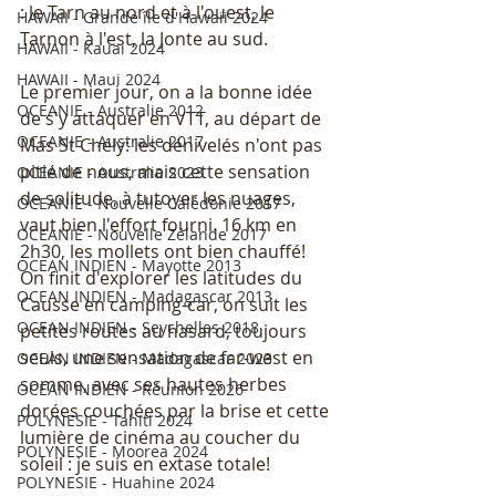
: le Tarn au nord et à l'ouest, le 
HAWAII - Grande île d'Hawaii 2024
Tarnon à l'est, la Jonte au sud. 
HAWAII - Kauai 2024
HAWAII - Maui 2024
Le premier jour, on a la bonne idée 
OCEANIE - Australie 2012
de s'y attaquer en VTT, au départ de 
OCEANIE - Australie 2017
Mas St Chély: les dénivelés n'ont pas 
pitié de nous, mais cette sensation 
OCEANIE - Australie 2023
de solitude, à tutoyer les nuages, 
OCEANIE - Nouvelle Calédonie 2017
vaut bien l'effort fourni. 16 km en 
OCEANIE - Nouvelle Zélande 2017
2h30, les mollets ont bien chauffé! 
OCEAN INDIEN - Mayotte 2013
On finit d'explorer les latitudes du 
OCEAN INDIEN - Madagascar 2013
Causse en camping-car, on suit les 
OCEAN INDIEN - Seychelles 2018
petites routes au hasard, toujours 
seuls, une sensation de far-west en 
OCEAN INDIEN - Madagascar 2023
somme, avec ses hautes herbes 
OCEAN INDIEN - Réunion 2026
dorées couchées par la brise et cette 
POLYNESIE - Tahiti 2024
lumière de cinéma au coucher du 
POLYNESIE - Moorea 2024
soleil : je suis en extase totale!
POLYNESIE - Huahine 2024