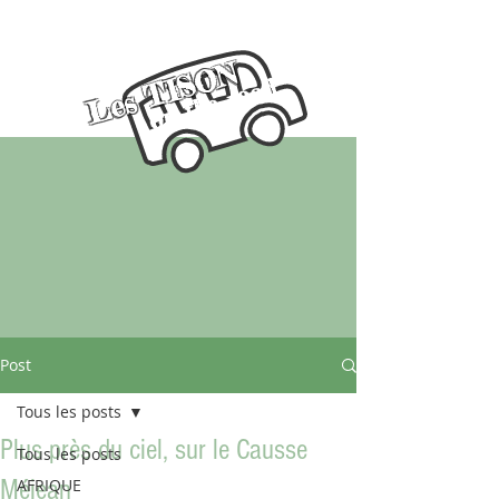
Les TISON
on the road
Post
Tous les posts
Plus près du ciel, sur le Causse
Tous les posts
Méjean
AFRIQUE