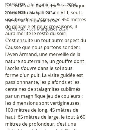
POLYNESIE - de Huahine à Bora 2024
Le lendemain matin, Pierre s'attaque 
à nouveau au Causse, en VTT, seul : 
POLYNESIE - Maupiti 2024
une boucle de 24km avec 950 mètres 
POLYNESIE - Fakarava 2024
de dénivelé et deux crevaisons, il 
POLYNESIE - Les Marquises 2024
aura mérité le resto du soir! 
C'est ensuite un tout autre aspect du 
Causse que nous partons sonder : 
l'Aven Armand, une merveille de la 
nature souterraine, un gouffre dont 
l'accès s'ouvre dans le sol sous 
forme d'un puit. La visite guidée est 
passionnnante, les plafonds et les 
centaines de stalagmites sublimés 
par un magnifique jeu de couleurs : 
les dimensions sont vertigineuses, 
100 mètres de long, 45 mètres de 
haut, 65 mètres de large, le tout à 60 
mètres de profondeur, c'est une 