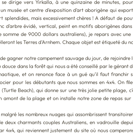
 se dirige vers Yirkalla, à une quinzaine de minutes, pour
un musée et centre d’exposition d’art aborigène qui expor
rt splendides, mais excessivement chères ! A défaut de pouv
c d’arbre évidé, vertical, peint en motifs aborigènes dans l
 somme de 9000 dollars australiens), je repars avec une 
elleront les Terres d’Arnhem. Chaque objet est étiqueté du nom
 de gagner notre campement sauvage du jour, de rejoindre l
 douce dans la forêt qui nous a été conseillé par le gérant 
chaotique, et on renonce face à un gué qu’il faut franchir s
gocier pour les débutants que nous sommes en 4x4. On file 
urtle Beach), qui donne sur une très jolie petite plage, c’e
 amont de la plage et on installe notre zone de repas sur le
e malgré les nombreux nuages qui assombrissent transitoireme
de deux charmants couples Australiens, en vadrouille depui
r 4x4, qui reviennent justement du site où nous camperons