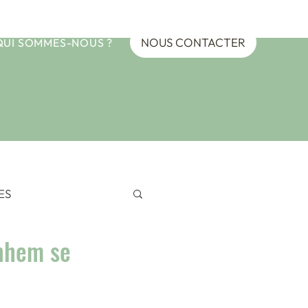
NOUS CONTACTER
QUI SOMMES-NOUS ?
ES
rnhem se
EANIE
ypte 2024