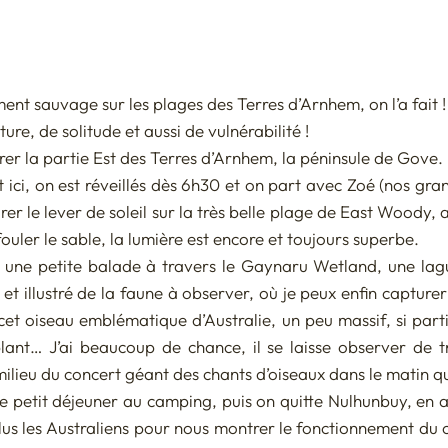
an 2019
ASIE CENTRALE - Ouzbekistan 2021
t sauvage sur les plages des Terres d’Arnhem, on l’a fait !
2023
re, de solitude et aussi de vulnérabilité ! 
er la partie Est des Terres d’Arnhem, la péninsule de Gove. 
ôt ici, on est réveillés dès 6h30 et on part avec Zoé (nos gra
er le lever de soleil sur la très belle plage de East Woody, 
ouler le sable, la lumière est encore et toujours superbe. 
r une petite balade à travers le Gaynaru Wetland, une lagun
et illustré de la faune à observer, où je peux enfin capture
et oiseau emblématique d’Australie, un peu massif, si partic
blant… J’ai beaucoup de chance, il se laisse observer de trè
eu du concert géant des chants d’oiseaux dans le matin qui 
e petit déjeuner au camping, puis on quitte Nulhunbuy, en ay
 plus les Australiens pour nous montrer le fonctionnement du