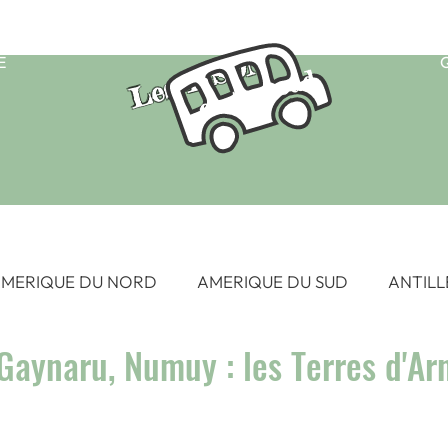
Les TISON
E
on the road
MERIQUE DU NORD
AMERIQUE DU SUD
ANTILL
Gaynaru, Numuy : les Terres d'A
 SUD EST
EUROPE
FRANCE
HAWAII
OC
SIE
AFRIQUE - Afrique du Sud 2015
AFRIQUE - Eg