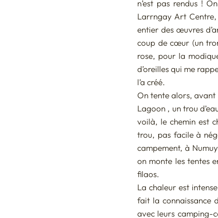
n’est pas rendus ! On
Larrngay Art Centre, 
entier des œuvres d’a
coup de cœur (un tron
rose, pour la modique
d’oreilles qui me rapp
l’a créé. 
On tente alors, avant
Lagoon , un trou d’eau
voilà, le chemin est 
trou, pas facile à né
campement, à Numuy (T
on monte les tentes en
filaos. 
La chaleur est intens
fait la connaissance 
avec leurs camping-ca