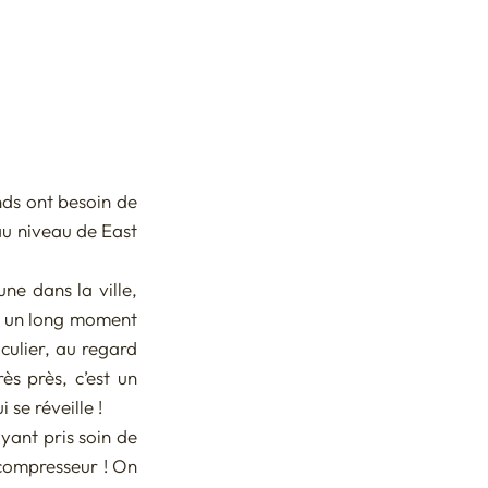
 
nds ont besoin de 
au niveau de East 
e dans la ville, 
r un long moment 
ulier, au regard 
s près, c’est un 
se réveille ! 
ant pris soin de 
 compresseur ! On 