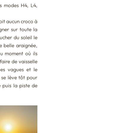
es modes H4, L4, 
oit aucun croco à 
ner sur toute la 
cher du soleil le 
e belle araignée, 
au moment où ils 
aire de vaisselle 
es vagues et le 
se lève tôt pour 
puis la piste de 