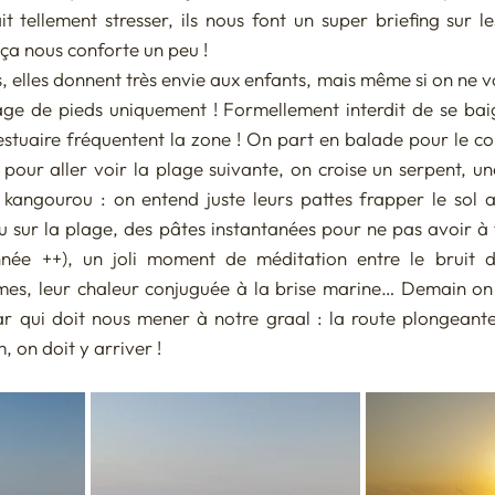
it tellement stresser, ils nous font un super briefing sur l
ça nous conforte un peu ! 
, elles donnent très envie aux enfants, mais même si on ne v
page de pieds uniquement ! Formellement interdit de se baig
’estuaire fréquentent la zone ! On part en balade pour le cou
 pour aller voir la plage suivante, on croise un serpent, un
kangourou : on entend juste leurs pattes frapper le sol 
u sur la plage, des pâtes instantanées pour ne pas avoir à f
nnée ++), un joli moment de méditation entre le bruit d
es, leur chaleur conjuguée à la brise marine… Demain on 
r qui doit nous mener à notre graal : la route plongeante 
 on doit y arriver !