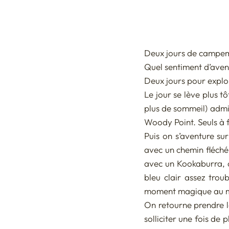
ASIE CENTRALE - Khirghizist
Deux jours de campemen
ASIE DU SUD EST - Bangkok 
Quel sentiment d’aventu
Deux jours pour explor
Le jour se lève plus t
plus de sommeil) admir
Woody Point. Seuls à f
Puis on s’aventure su
avec un chemin fléché 
avec un Kookaburra, c
bleu clair assez trou
moment magique au mili
On retourne prendre l
solliciter une fois de