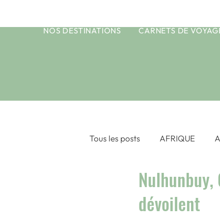
NOS DESTINATIONS
CARNETS DE VOYAG
Tous les posts
AFRIQUE
A
Nulhunbuy, 
ASIE CENTRALE
ASIE DU
dévoilent
OCEAN INDIEN
POLYNE