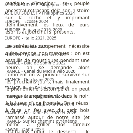
magique d’imaginer ce peuple 
ASIE DU SUD EST -Singapour 2023
ancestral retraçant déjà son histoire 
ASIE DU SUD EST - Philippines 2024
sur la roche et y imprimant 
EUROPE - Ecosse 2024
définitivement les lieux de leurs 
EUROPE- Espagne 2016, 2025
esprits aujourd’hui si présents.
EUROPE - Italie 2021, 2025
La soirée au campement nécessite 
EUROPE - Suède 2026
qu’on prenne nos marques : on est 
EUROPE - Tyrol autrichien 2025
assaillis de moustiques pendant une 
FRANCE - Baie de Somme 2022
heure, on se demande alors 
FRANCE - Canal du Midi à vélo 2020
comment on va pouvoir survivre sur 
FRANCE - Dordogne 2025
les prochains jours, mais finalement 
FRANCE- Ile de Ré intemporelle!
le phénomène s’estompe et on peut 
manger tranquillement, dans le noir, 
FRANCE - La Bretagne à vélo 2021
à la lueur d’une frontale. On a réussi 
FRANCE- Pays Basque 2021 et 2025
à faire un feu avec du petit bois 
FRANCE - Occitanie Est 2020 et 2026
ramassé autour de notre site (et 
FRANCE- Sur les chemins pyrénéens
même à griller nos fameux 
HAWAII - Oahu 2024
chamallow pour le dessert),  le 