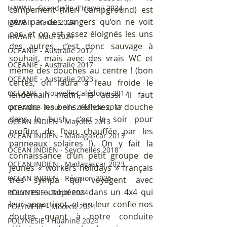
HAWAII - Grande île d'Hawaii 2024
campement (Merl Campground) est 
géré par des rangers qu’on ne voit 
HAWAII - Kauai 2024
pas, et on est assez éloignés les uns 
HAWAII - Maui 2024
des autres, c’est donc sauvage à 
OCEANIE - Australie 2012
souhait, mais avec des vrais WC et 
OCEANIE - Australie 2017
même des douches au centre ! (bon 
OCEANIE - Australie 2023
certes, on l’aura à l’eau froide le 
OCEANIE - Nouvelle Calédonie 2017
lendemain matin, là aussi il faut 
prendre les bons réflexes, la douche 
OCEANIE - Nouvelle Zélande 2017
dans le bush, c’est le soir pour 
OCEAN INDIEN - Mayotte 2013
profiter de l’eau chauffée par les 
OCEAN INDIEN - Madagascar 2013
panneaux solaires !). On y fait la 
OCEAN INDIEN - Seychelles 2018
connaissance d’un petit groupe de 
OCEAN INDIEN - Madagascar 2023
jeunes « workers holidays » français 
OCEAN INDIEN - Réunion 2026
très sympa qui voyagent avec 
d’autres européens dans un 4x4 qui 
POLYNESIE - Tahiti 2024
leur appartient, et on leur confie nos 
POLYNESIE - Moorea 2024
doutes quant à notre conduite 
POLYNESIE - Huahine 2024