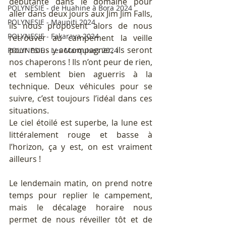
débutante dans le domaine pour 
POLYNESIE - de Huahine à Bora 2024
aller dans deux jours aux Jim Jim Falls, 
POLYNESIE - Maupiti 2024
ils nous proposent alors de nous 
POLYNESIE - Fakarava 2024
retrouver au campement la veille 
pour nous y accompagner, ils seront 
POLYNESIE - Les Marquises 2024
nos chaperons ! Ils n’ont peur de rien, 
et semblent bien aguerris à la 
technique. Deux véhicules pour se 
suivre, c’est toujours l’idéal dans ces 
situations.
Le ciel étoilé est superbe, la lune est 
littéralement rouge et basse à 
l’horizon, ça y est, on est vraiment 
ailleurs !
Le lendemain matin, on prend notre 
temps pour replier le campement, 
mais le décalage horaire nous 
permet de nous réveiller tôt et de 