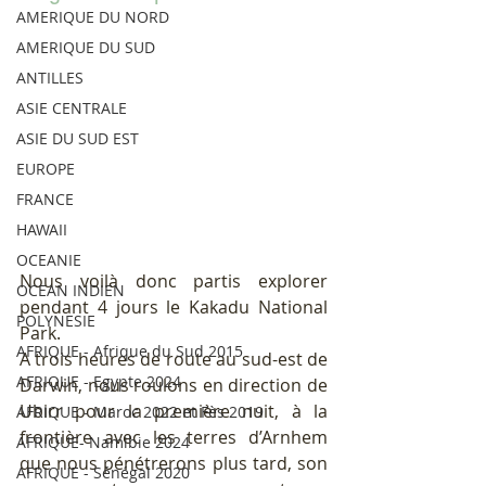
AMERIQUE DU NORD
AMERIQUE DU SUD
ANTILLES
ASIE CENTRALE
ASIE DU SUD EST
EUROPE
FRANCE
HAWAII
OCEANIE
Nous voilà donc partis explorer 
OCEAN INDIEN
pendant 4 jours le Kakadu National 
POLYNESIE
Park.
AFRIQUE - Afrique du Sud 2015
A trois heures de route au sud-est de 
AFRIQUE - Egypte 2024
Darwin, nous roulons en direction de 
Ubirr pour la première nuit, à la 
AFRIQUE - Maroc 2022 et Fès 2019
frontière avec les terres d’Arnhem 
AFRIQUE- Namibie 2024
que nous pénétrerons plus tard, son 
AFRIQUE - Sénégal 2020