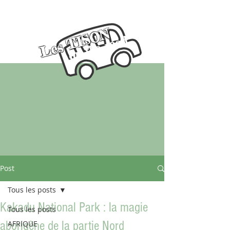
Les TISON
on the road
Post
Tous les posts
Kakadu National Park : la magie
Tous les posts
aborigène de la partie Nord
AFRIQUE