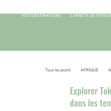
NOS DESTINATIONS
CARNETS DE VOYAG
Tous les posts
AFRIQUE
A
Explorer To
ASIE CENTRALE
ASIE DU
dans les te
OCEAN INDIEN
POLYNE