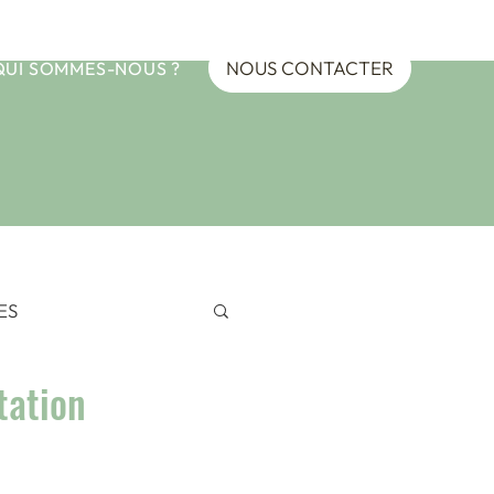
NOUS CONTACTER
QUI SOMMES-NOUS ?
ES
tation
EANIE
ypte 2024