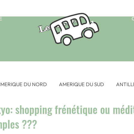
Les TISON
E
on the road
MERIQUE DU NORD
AMERIQUE DU SUD
ANTILL
kyo: shopping frénétique ou médi
 SUD EST
EUROPE
FRANCE
HAWAII
OC
mples ???
SIE
AFRIQUE - Afrique du Sud 2015
AFRIQUE - Eg