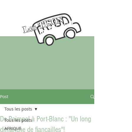
Les TISON
on the road
Post
Tous les posts
De Paimpol à Port-Blanc : "Un long
Tous les posts
dimanche de fiançailles"!
AFRIQUE