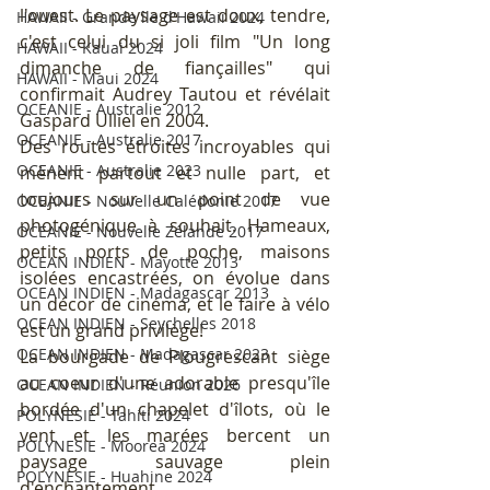
l'ouest. Le paysage est doux, tendre, 
HAWAII - Grande île d'Hawaii 2024
c'est celui du si joli film "Un long 
HAWAII - Kauai 2024
dimanche de fiançailles" qui 
HAWAII - Maui 2024
confirmait Audrey Tautou et révélait 
OCEANIE - Australie 2012
Gaspard Ulliel en 2004. 
OCEANIE - Australie 2017
Des routes étroites incroyables qui 
OCEANIE - Australie 2023
mènent partout et nulle part, et 
toujours sur un point de vue 
OCEANIE - Nouvelle Calédonie 2017
photogénique à souhait. Hameaux, 
OCEANIE - Nouvelle Zélande 2017
petits ports de poche, maisons 
OCEAN INDIEN - Mayotte 2013
isolées encastrées, on évolue dans 
OCEAN INDIEN - Madagascar 2013
un décor de cinéma, et le faire à vélo 
OCEAN INDIEN - Seychelles 2018
est un grand privilège!
OCEAN INDIEN - Madagascar 2023
La bourgade de Plougrescant siège 
au coeur d'une adorable presqu'île 
OCEAN INDIEN - Réunion 2026
bordée d'un chapelet d'îlots, où le 
POLYNESIE - Tahiti 2024
vent et les marées bercent un 
POLYNESIE - Moorea 2024
paysage sauvage plein 
POLYNESIE - Huahine 2024
d'enchantement...