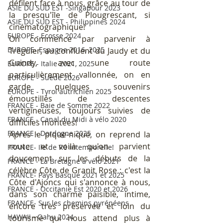
défilent face à nous, grâce au tour de 
ASIE DU SUD EST -Singapour 2023
la presqu'île de Plougrescant, si 
ASIE DU SUD EST - Philippines 2024
cinématographique!
EUROPE - Ecosse 2024
On commence par parvenir à 
EUROPE- Espagne 2016, 2025
Tréguier, au confluent du Jaudy et du 
Guindy, avec une route 
EUROPE - Italie 2021, 2025
particulièrement vallonnée, on en 
EUROPE - Suède 2026
garde quelques souvenirs 
EUROPE - Tyrol autrichien 2025
émoustillés de descentes 
FRANCE - Baie de Somme 2022
vertigineuses, toujours suivies de 
FRANCE - Canal du Midi à vélo 2020
difficiles montées! 
FRANCE - Dordogne 2025
Après le pique-nique, on reprend la 
route et voilà qu'on parvient 
FRANCE- Ile de Ré intemporelle!
doucement sur les débuts de la 
FRANCE - La Bretagne à vélo 2021
célèbre Côte de Granit Rose : c'est la 
FRANCE- Pays Basque 2021 et 2025
Côte d'Ajoncs qui s'annonce à nous, 
FRANCE - Occitanie Est 2020 et 2026
dans son charme paisible, intime, 
FRANCE- Sur les chemins pyrénéens
encore très préservée et loin du 
HAWAII - Oahu 2024
tourisme qui nous attend plus à 