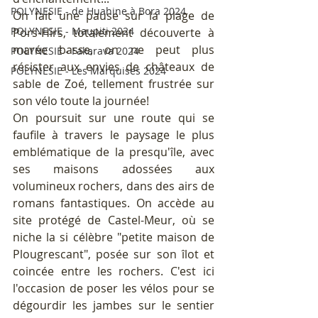
POLYNESIE - de Huahine à Bora 2024
On fait une pause sur la plage de 
POLYNESIE - Maupiti 2024
Pors-Hirs, totalement découverte à 
marée basse, on ne peut plus 
POLYNESIE - Fakarava 2024
résister aux envies de châteaux de 
POLYNESIE - Les Marquises 2024
sable de Zoé, tellement frustrée sur 
son vélo toute la journée!
On poursuit sur une route qui se 
faufile à travers le paysage le plus 
emblématique de la presqu'île, avec 
ses maisons adossées aux 
volumineux rochers, dans des airs de 
romans fantastiques. On accède au 
site protégé de Castel-Meur, où se 
niche la si célèbre "petite maison de 
Plougrescant", posée sur son îlot et 
coincée entre les rochers. C'est ici 
l'occasion de poser les vélos pour se 
dégourdir les jambes sur le sentier 