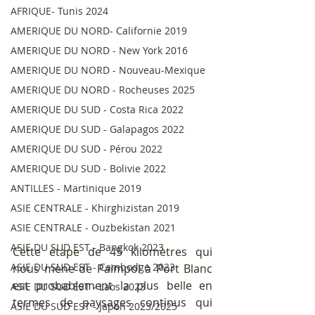
AFRIQUE- Tunis 2024
AMERIQUE DU NORD- Californie 2019
AMERIQUE DU NORD - New York 2016
AMERIQUE DU NORD - Nouveau-Mexique
AMERIQUE DU NORD - Rocheuses 2025
AMERIQUE DU SUD - Costa Rica 2022
AMERIQUE DU SUD - Galapagos 2022
AMERIQUE DU SUD - Pérou 2022
AMERIQUE DU SUD - Bolivie 2022
ANTILLES - Martinique 2019
ASIE CENTRALE - Khirghizistan 2019
ASIE CENTRALE - Ouzbekistan 2021
ASIE DU SUD EST - Bangkok 2023
Cette étape de 45 kilomètres qui 
ASIE DU SUD EST - Cambodge 2023
nous mène de Paimpol à Port Blanc 
est probablement la plus belle en 
ASIE DU SUD EST - Laos 2023
termes de paysages continus qui 
ASIE DU SUD EST - Japon 2023/2025