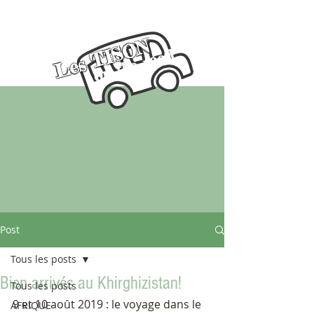
Les TISON
on the road
Post
Tous les posts
Bien arrivés au Khirghizistan!
Tous les posts
9 et 10 août 2019 : le voyage dans le 
AFRIQUE