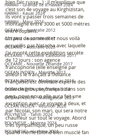
bien l’air russe…) : il m’explique que 
HAWAII - Grande île d'Hawaii 2024
c’est son 4e voyage au Kirghizistan, 
HAWAII - Kauai 2024
ils vont y passer trois semaines de 
HAWAII - Maui 2024
montagne entre 3000 et 5000 mètres 
OCEANIE - Australie 2012
entre copains.
Un peu de sommeil et nous voilà 
OCEANIE - Australie 2017
accueillis par Natacha avec laquelle 
OCEANIE - Australie 2023
j’ai monté cette expédition secrète 
OCEANIE - Nouvelle Calédonie 2017
de 12 jours : son agence 
OCEANIE - Nouvelle Zélande 2017
francophone (elle enseigne par 
OCEAN INDIEN - Mayotte 2013
ailleurs le français à l’Alliance 
OCEAN INDIEN - Madagascar 2013
Française) est devenue experte des 
treks de groupes français dans son 
OCEAN INDIEN - Seychelles 2018
pays, pour nous elle aura fait une 
OCEAN INDIEN - Madagascar 2023
exception avec ce voyage à deux, et 
OCEAN INDIEN - Réunion 2026
par Nicolaï, son mari, qui sera notre 
POLYNESIE - Tahiti 2024
chauffeur sur tout le voyage. Abord 
POLYNESIE - Moorea 2024
très sympathique, un peu russe 
POLYNESIE - Huahine 2024
quand même (blond bien musclé fan 