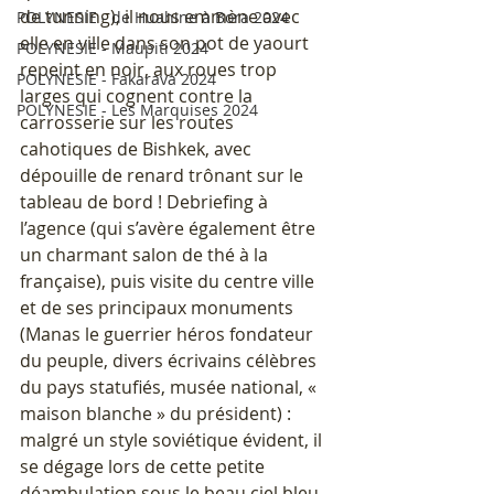
de tunning), il nous emmène avec 
POLYNESIE - de Huahine à Bora 2024
elle en ville dans son pot de yaourt 
POLYNESIE - Maupiti 2024
repeint en noir, aux roues trop 
POLYNESIE - Fakarava 2024
larges qui cognent contre la 
POLYNESIE - Les Marquises 2024
carrosserie sur les routes 
cahotiques de Bishkek, avec 
dépouille de renard trônant sur le 
tableau de bord ! Debriefing à 
l’agence (qui s’avère également être 
un charmant salon de thé à la 
française), puis visite du centre ville 
et de ses principaux monuments 
(Manas le guerrier héros fondateur 
du peuple, divers écrivains célèbres 
du pays statufiés, musée national, « 
maison blanche » du président) : 
malgré un style soviétique évident, il 
se dégage lors de cette petite 
déambulation sous le beau ciel bleu 