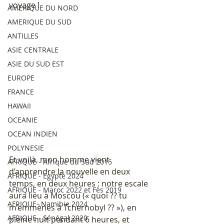
voyage !
AMERIQUE DU NORD
AMERIQUE DU SUD
ANTILLES
ASIE CENTRALE
ASIE DU SUD EST
EUROPE
FRANCE
HAWAII
OCEANIE
OCEAN INDIEN
POLYNESIE
Et voilà, mon homme vient 
AFRIQUE - Afrique du Sud 2015
d’apprendre la nouvelle en deux 
AFRIQUE - Egypte 2024
temps, en deux heures : notre escale 
AFRIQUE - Maroc 2022 et Fès 2019
aura lieu à Moscou (« quoi ?? tu 
AFRIQUE- Namibie 2024
m’emmènes à Tchernobyl ?? »), en 
AFRIQUE - Sénégal 2020
pleine nuit pendant 6 heures, et 