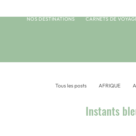
NOS DESTINATIONS
CARNETS DE VOYAG
Tous les posts
AFRIQUE
A
Instants ble
ASIE CENTRALE
ASIE DU
OCEAN INDIEN
POLYNE