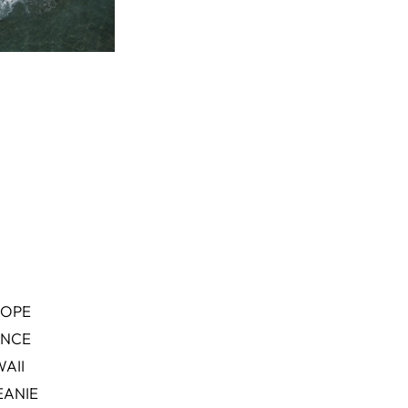
ROPE
ANCE
AII
ANIE