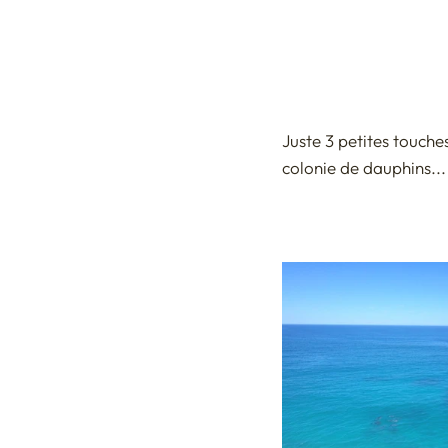
ASIE CENTRALE - Khirghizist
ASIE DU SUD EST - Bangkok 
Juste 3 petites touches
colonie de dauphins..