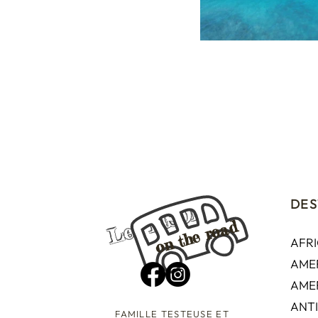
DES
Les TISON
on the road
AFR
AME
OCEANIE - Australie 2017
AME
ANTI
FAMILLE TESTEUSE ET