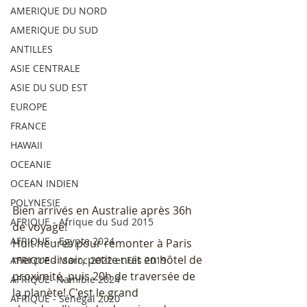
AMERIQUE DU NORD
AMERIQUE DU SUD
ANTILLES
ASIE CENTRALE
ASIE DU SUD EST
EUROPE
FRANCE
HAWAII
OCEANIE
OCEAN INDIEN
POLYNESIE
Bien arrivés en Australie après 36h 
AFRIQUE - Afrique du Sud 2015
de voyage!
AFRIQUE - Egypte 2024
Huit heures pour remonter à Paris 
mercredi soir, petite nuit en hôtel de 
AFRIQUE - Maroc 2022 et Fès 2019
proximité, puis 20h de traversée de 
AFRIQUE- Namibie 2024
la planète! C'est le grand 
AFRIQUE - Sénégal 2020