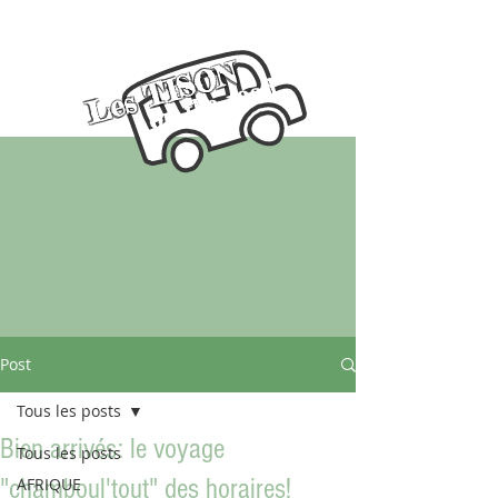
Les TISON
on the road
Post
Tous les posts
Bien arrivés: le voyage
Tous les posts
"chamboul'tout" des horaires!
AFRIQUE