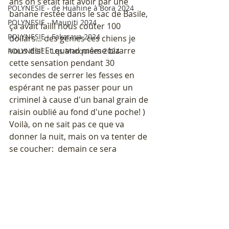
ans on s'était fait avoir par une 
POLYNESIE - de Huahine à Bora 2024
banane restée dans le sac de Basile, 
POLYNESIE - Maupiti 2024
ça avait failli nous coûter 100 
POLYNESIE - Fakarava 2024
dollars... des génies ces chiens je 
vous dis! Et quand même bizarre 
POLYNESIE - Les Marquises 2024
cette sensation pendant 30 
secondes de serrer les fesses en 
espérant ne pas passer pour un 
criminel à cause d'un banal grain de 
raisin oublié au fond d'une poche! )
Voilà, on ne sait pas ce que va 
donner la nuit, mais on va tenter de 
se coucher:  demain ce sera 
acclimatation et déambulations dans 
Perth. 